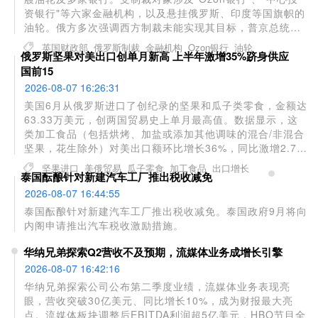
资银行"等六家金融机构，以及悬挂俄罗斯、印度等国旗帜的
油轮。俄方多次强调西方制裁未能实现其目标，普京总统指
出遏制和削弱俄罗斯是西方的长期战略，同时承认制裁对全
英国财政部
俄罗斯制裁
金融机构
Ozon银行
油轮
俄罗斯坚果对美出口创单月新高 上半年激增35%跻身供应
球经济造成严重冲击。
国前15
2026-08-07 16:26:31
美国6月从俄罗斯进口了创纪录的坚果和瓜子类零食，金额达
63.33万美元，创两国贸易史上单月最高值。数据显示，这
类加工食品（包括烘烤、加盐或添加其他调味的混合/非混合
坚果，花生除外）对美出口额环比增长36%，同比激增2.7
倍。上半年俄罗斯对美坚果出口总额达260万美元，同比增
坚果进口
美俄贸易
瓜子零食
加工食品
出口增长
泰国酝酿针对新建汽车工厂推出税收减免
长35%。目前美国最大进口来源国为加拿大（1450万美
元）、越南（1230万美元）和泰国（620万美元），俄罗斯
2026-08-07 16:44:55
在供应国中排名第15位，较上月提升1位，较去年同期上升6
泰国酝酿针对新建汽车工厂推出税收减免。泰国政府9月将向
位。
内阁申请推出汽车税收激励措施。
华纳兄弟探索Q2营收不及预期，流媒体业务成增长引擎
2026-08-07 16:42:16
华纳兄弟探索公司公布第二季度业绩，流媒体业务表现亮
眼，营收突破30亿美元、同比增长10%，成为财报最大亮
点。流媒体板块调整后EBITDA利润超5亿美元，HBO节目全