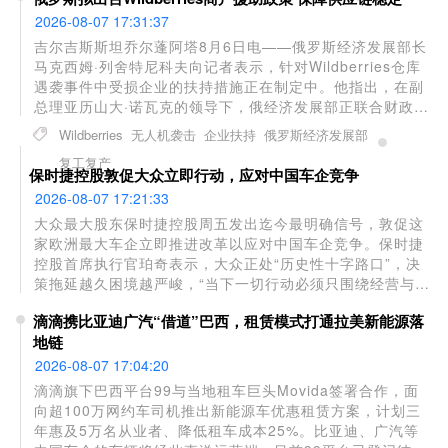
2026-08-07 17:31:37
吉尔吉斯斯坦乔尔蓬阿塔8月6日电——俄罗斯经济发展部长
马克西姆·列舍特尼科夫向记者表示，针对Wildberries仓库
遇袭事件中受损企业的扶持措施正在制定中。他指出，在副
总理亚历山大·诺瓦克的领导下，俄经济发展部正联合财政
部、联邦税务局和中央银行研究一系列援助方案，首要目标
Wildberries
无人机袭击
企业扶持
俄罗斯经济发展部
是恢复商品稳定供应并帮助供应商复工复产。近期
复工复产
Wildberries多个物流中心遭乌克兰无人机袭击后，诺瓦克已
保时捷控股敦促大众立即行动，应对中国车企竞争
要求制定专项帮扶政策，该电商平台也同步启动了商户援助
2026-08-07 17:21:33
计划。
大众最大股东保时捷控股周五发出迄今最明确信号，敦促这
家欧洲最大车企立即推进改革以应对中国车企竞争。保时捷
控股首席执行官珀奇表示，大众正处“历史性十字路口”，决
策拖延越久困境越严峻，“当下一切行动必须只围绕经营与经
济刚需”。大众已证实计划裁员至多10万人并关停部分工厂，
滴滴携比亚迪广汽“借道”巴西，租赁模式打通拉美新能源落
系89年来最大规模重组。业绩承压直接诱因包括关税负担
地链
——今年美国关税预计带来40亿欧元成本，以及中国市场销
量大幅下滑，上半年在华销量同比下降25.9%。
2026-08-07 17:04:20
滴滴旗下巴西平台99与当地租车巨头Movida签署合作，面
向超100万网约车司机推出新能源车优惠租赁方案，计划三
年惠及5万名从业者、降低租车成本25%。比亚迪、广汽等