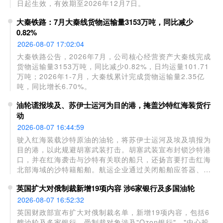
日起生效，有效期至2026年12月7日。
大秦铁路：7月大秦线货物运输量3153万吨，同比减少
0.82%
2026-08-07 17:02:04
大秦铁路公告，2026年7月，公司核心经营资产大秦线完成
货物运输量3153万吨，同比减少0.82%，日均运量101.71
万吨；2026年1-7月，大秦线累计完成货物运输量2.35亿
吨，同比增长6.70%。
油轮谎报埃及、苏伊士运河为目的港，掩盖沙特红海装货行
动
2026-08-07 16:44:59
驶入红海装载沙特原油的油轮，将苏伊士运河及埃及填报为
目的港，以此规避胡塞武装打击。胡塞武装宣布封锁沙特港
口，并在红海袭击与沙特有关联的船只，还扬言要打击红海
北部海域的沙特籍船舶。航运企业通过关闭船舶应答器、填
报虚假目的港（例如埃及艾因苏赫纳港）来掩盖真实航行意
英国扩大对俄制裁新增19项内容 涉6家银行及多国油轮
图。该港口配备储罐与管线，服务途经苏伊士运河的航运。
2026-08-07 16:52:32
英国财政部宣布扩大对俄制裁名单，新增19项内容，包括6
艘油轮及多家银行。受制裁对象涉及"Ozon银行"、"中心投