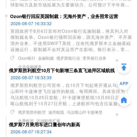
球影响力及新市场拓展为主要驱动力。公司预计下半年将持
续强势。但受NBA赛事版权流失、电影票房表现不佳拖累，
Ozon银行回应英国制裁：无海外资产，业务照常运营
当季总营收87.2亿美元，同比下跌11%，不及华尔街预期的
92.9亿美元；归属于公司净利润大幅降至1.49亿美元，远低
2026-08-07 16:33:32
于去年同期的15.8亿美元。
英国政府于8月6日宣布对Ozon银行实施制裁，将其列入对
俄制裁名单。Ozon银行随即回应称，因无海外资产、不开展
境外业务、不使用SWIFT系统，仅依托俄罗斯本土金融基础
设施运行，新制裁不会对其运营产生影响。银行表示，零售
客户仍可正常使用银行卡支付及存取款服务，企业客户的账
Ozon银行
金融制裁
俄罗斯银行业
零售银行业务
户及贷款业务也未受限制。Ozon银行于2026年第二季度跻
企业金融服务
身俄罗斯资产规模前20大银行之列。
俄罗斯胜利航空10月下旬新增三条直飞迪拜区域航线
2026-08-07 16:33:39
俄罗斯胜利航空公司宣布，自10月下旬起将开通从乌法、喀
山和叶卡捷琳堡飞往迪拜的航线，每周两班。具体安排为：
乌法航线10月25日首航，叶卡捷琳堡航线10月26日启程，
喀山航线则于10月27日开航，上述航班均包含往返服务。该
飞行计划将持续至冬季时刻表结束。此前该公司已恢复莫斯
俄罗斯胜利航空
迪拜航线
乌法喀山叶卡捷琳堡
科和马哈奇卡拉至阿联酋的航班，此次新增三条区域航线将
冬季航班
区域航线扩展
进一步便利俄罗斯中部城市居民的出行需求。
俄罗斯7月乘用车进口量创年内新高
2026-08-07 16:27:34