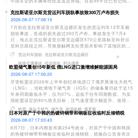
中国车企的车辆将经此直送运营端。目前99平台已登记纯电
车超3.5万辆，累计服务2700万人次，未来五年目标推动30
克拉斯诺亚尔斯克货运列车脱轨事故致300万卢布损失
万辆新能源车上平台。滴滴正以“出行平台+本地租赁+中国车
厂+充电生态”四角绑定，将国内绿色出行模式复制拉美，为
2026-08-07 17:08:19
新能源车企解决海外规模化落地的核心难题。
7月初在克拉斯诺亚尔斯克边疆区发生的货运列车13节车厢
脱轨事故，造成的损失超过300万卢布。事故发生于7月4
日，地点在克拉斯诺亚尔斯克边疆区570公里路标至科舒尔
尼科沃路段之间，导致接触网支柱受损并影响了该地区的列
车运行。调查显示，事故造成铁轨上部结构和13节脱轨车厢
货运列车脱轨
克拉斯诺亚尔斯克边疆区
损坏，运输公司因此蒙受经济损失。目前相关部门已根据
铁路交通事故
经济损失
刑法调查
《俄罗斯联邦刑法典》第263条第1款立案调查，指控涉及因
欧盟储气量创15年新低 俄LNG进口激增难解能源困局
过失违反铁路交通安全运营规定并导致重大损失。
2026-08-07 17:06:20
尽管欧盟在2026年上半年创纪录地进口了俄罗斯液化天然气
（LNG），但欧洲地下储气库（UGS）的储备量仍处于近15
年来同期最低水平，仅为57%，远低于往年同期数据。为实
现欧盟设定的80%填充目标，注气速度需大幅提升。值得注
意的是，欧盟今年对俄管道气和LNG的进口量分别同比增长
欧盟
液化天然气
储气库
能源依赖
俄罗斯
日本对原产于中韩的热镀锌钢带和钢板征收临时反倾销税
7%和11%，俄气仍占欧盟消费量的12%。法国、比利时和西
班牙是主要进口国，其中比利时7月进口的LNG全部来自俄
2026-08-07 17:03:43
罗斯。
8月7日，日本内阁发布第254号政令，对原产于中国和韩国
的热镀锌钢带和钢板征收临时反倾销税，措施自公告发布次