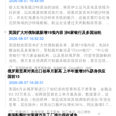
2026-08-07 16:44:59
驶入红海装载沙特原油的油轮，将苏伊士运河及埃及填报为
目的港，以此规避胡塞武装打击。胡塞武装宣布封锁沙特港
口，并在红海袭击与沙特有关联的船只，还扬言要打击红海
北部海域的沙特籍船舶。航运企业通过关闭船舶应答器、填
报虚假目的港（例如埃及艾因苏赫纳港）来掩盖真实航行意
英国扩大对俄制裁新增19项内容 涉6家银行及多国油轮
图。该港口配备储罐与管线，服务途经苏伊士运河的航运。
2026-08-07 16:52:32
英国财政部宣布扩大对俄制裁名单，新增19项内容，包括6
艘油轮及多家银行。受制裁对象涉及"Ozon银行"、"中心投
资银行"等六家金融机构，以及悬挂俄罗斯、印度等国旗帜的
油轮。俄方多次强调西方制裁未能实现其目标，普京总统指
出遏制和削弱俄罗斯是西方的长期战略，同时承认制裁对全
英国财政部
俄罗斯制裁
金融机构
Ozon银行
油轮
俄罗斯坚果对美出口创单月新高 上半年激增35%跻身供应
球经济造成严重冲击。
国前15
2026-08-07 16:26:31
美国6月从俄罗斯进口了创纪录的坚果和瓜子类零食，金额达
63.33万美元，创两国贸易史上单月最高值。数据显示，这
类加工食品（包括烘烤、加盐或添加其他调味的混合/非混合
坚果，花生除外）对美出口额环比增长36%，同比激增2.7
倍。上半年俄罗斯对美坚果出口总额达260万美元，同比增
坚果进口
美俄贸易
瓜子零食
加工食品
出口增长
泰国酝酿针对新建汽车工厂推出税收减免
长35%。目前美国最大进口来源国为加拿大（1450万美