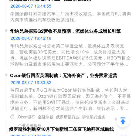
元）、越南（1230万美元）和泰国（620万美元），俄罗斯
2026-08-07 16:44:55
在供应国中排名第15位，较上月提升1位，较去年同期上升6
泰国酝酿针对新建汽车工厂推出税收减免。泰国政府9月将向
位。
内阁申请推出汽车税收激励措施。
华纳兄弟探索Q2营收不及预期，流媒体业务成增长引擎
2026-08-07 16:42:16
华纳兄弟探索公司公布第二季度业绩，流媒体业务表现亮
眼，营收突破30亿美元、同比增长10%，成为财报最大亮
点。流媒体板块调整后EBITDA利润超5亿美元，HBO节目全
球影响力及新市场拓展为主要驱动力。公司预计下半年将持
续强势。但受NBA赛事版权流失、电影票房表现不佳拖累，
Ozon银行回应英国制裁：无海外资产，业务照常运营
当季总营收87.2亿美元，同比下跌11%，不及华尔街预期的
92.9亿美元；归属于公司净利润大幅降至1.49亿美元，远低
2026-08-07 16:33:32
于去年同期的15.8亿美元。
英国政府于8月6日宣布对Ozon银行实施制裁，将其列入对
俄制裁名单。Ozon银行随即回应称，因无海外资产、不开展
境外业务、不使用SWIFT系统，仅依托俄罗斯本土金融基础
设施运行，新制裁不会对其运营产生影响。银行表示，零售
客户仍可正常使用银行卡支付及存取款服务，企业客户的账
Ozon银行
金融制裁
俄罗斯银行业
零售银行业务
户及贷款业务也未受限制。Ozon银行于2026年第二季度跻
企业金融服务
身俄罗斯资产规模前20大银行之列。
俄罗斯胜利航空10月下旬新增三条直飞迪拜区域航线