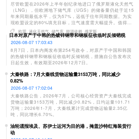
尽管欧盟在2026年上半年创纪录地进口了俄罗斯液化天然气
（LNG），但欧洲地下储气库（UGS）的储备量仍处于近15
年来同期最低水平，仅为57%，远低于往年同期数据。为实
现欧盟设定的80%填充目标，注气速度需大幅提升。值得注
意的是，欧盟今年对俄管道气和LNG的进口量分别同比增长
欧盟
液化天然气
储气库
能源依赖
俄罗斯
日本对原产于中韩的热镀锌钢带和钢板征收临时反倾销税
7%和11%，俄气仍占欧盟消费量的12%。法国、比利时和西
班牙是主要进口国，其中比利时7月进口的LNG全部来自俄
2026-08-07 17:03:43
罗斯。
8月7日，日本内阁发布第254号政令，对原产于中国和韩国
的热镀锌钢带和钢板征收临时反倾销税，措施自公告发布次
日起生效，有效期至2026年12月7日。
大秦铁路：7月大秦线货物运输量3153万吨，同比减少
0.82%
2026-08-07 17:02:04
大秦铁路公告，2026年7月，公司核心经营资产大秦线完成
货物运输量3153万吨，同比减少0.82%，日均运量101.71
万吨；2026年1-7月，大秦线累计完成货物运输量2.35亿
吨，同比增长6.70%。
油轮谎报埃及、苏伊士运河为目的港，掩盖沙特红海装货行
动