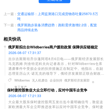
上一篇：
交通运输部：上周监测港口完成货物吞吐量25870.5万
吨
下一篇：
俄罗斯跑步装备消费趋势：跑鞋需求激增2.2倍，配套
用品持续走热
相关快讯
俄罗斯拟出台Wildberries商户援助政策 保障供应链稳定
2026-08-07 17:31:37
吉尔吉斯斯坦乔尔蓬阿塔8月6日电——俄罗斯经济发展部长
马克西姆·列舍特尼科夫向记者表示，针对Wildberries仓库
遇袭事件中受损企业的扶持措施正在制定中。他指出，在副
总理亚历山大·诺瓦克的领导下，俄经济发展部正联合财政
部、联邦税务局和中央银行研究一系列援助方案，首要目标
Wildberries
无人机袭击
企业扶持
俄罗斯经济发展部
是恢复商品稳定供应并帮助供应商复工复产。近期
复工复产
Wildberries多个物流中心遭乌克兰无人机袭击后，诺瓦克已
保时捷控股敦促大众立即行动，应对中国车企竞争
要求制定专项帮扶政策，该电商平台也同步启动了商户援助
2026-08-07 17:21:33
计划。
大众最大股东保时捷控股周五发出迄今最明确信号，敦促这
家欧洲最大车企立即推进改革以应对中国车企竞争。保时捷