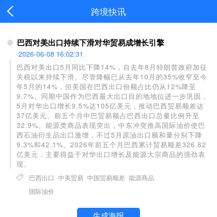
跨境快讯
巴西对美出口持续下滑对华贸易成增长引擎
2026-06-08 16:02:31
巴西对美出口5月同比下降14%，自去年8月特朗普政府加征
关税以来持续下滑。尽管降幅已从去年10月的35%收窄至今
年5月的14%，但美国在巴西出口份额占比仍从12%降至
9.7%。同期中国作为巴西最大出口目的地地位进一步巩固，
5月对华出口增长9.5%达105亿美元，推动巴西贸易顺差达
37亿美元。前五个月中巴贸易额占巴西出口总量比例升至
32.9%。能源类商品表现突出，中东冲突推高国际油价使巴
西石油衍生品出口激增，不过5月原油出口额和量分别下降
9.3%和42.1%。2026年前五个月巴西累计贸易顺差326.62
亿美元，主要得益于对华出口增长及能源大宗商品的强劲表
现。
巴西出口
中美贸易
中国贸易顺差
能源商品
国际油价
生成海报