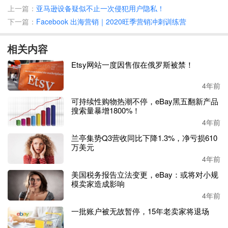
工厂转型做亚马逊无非三方面原因
:一、近年来国内竞争日
上一篇：
亚马逊设备疑似不止一次侵犯用户隐私！
趋激烈，越来越多的工厂艰难求存，需要挖掘新的盈利点；
下一篇：
Facebook 出海营销｜2020旺季营销冲刺训练营
二、认为亚马逊是一个巨大机会，
想吃上这口红利，或者
想
把自己的产品打造成某一品类的品牌，做行业的标杆；三、
相关内容
看到合作的亚马逊卖家挣得盆满钵满，眼红了。
Etsy网站一度因售假在俄罗斯被禁！
拥有价格和供应链优势的工厂在布局亚马逊前总是信心满
满，但做亚马逊并非他们想的在线上开个店，把自家的产品
4年前
卖出去那么简单，因此失败也就显而易见
:
可持续性购物热潮不停，eBay黑五翻新产品
搜索量暴增1800%！
有一个工厂老板
“听说”亚马逊很赚钱，快速找来运营，在亚
4年前
马逊上卖手机壳、充电宝等产品，结果今年亏了200多万。
兰亭集势Q3营收同比下降1.3%，净亏损610
万美元
4年前
美国税务报告立法变更，eBay：或将对小规
模卖家造成影响
4年前
一批账户被无故暂停，15年老卖家将退场