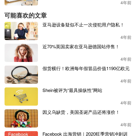
4年前
可能喜欢的文章
亚马逊设备疑似不止一次侵犯用户隐私！
4年前
近70%英国卖家在亚马逊德国站停售！
一个依靠刷单打造爆款的工厂，一个账号同时刷几个款，一
天刷了
300单后账号被封，但运营还在发货，一夜之间亏损3
4年前
00万。
假货横行！欧洲每年假冒品价值1190亿欧元
还有年产值
六亿
的工厂想通过砸钱打开在亚马逊的局面，一
4年前
口气配备了包括运营、推广、美工、摄影、数据在内的豪华
团队，然而钱未挣到，反而一年亏了几百万。
Shein被评为“最具操纵性”网站
4年前
困局：缺乏运营人才，老板又没经验……
因义乌缺货，美国圣诞产品还将涨价！
业内人士常说：
“做亚马逊没有好的产品，任何营销都是空
洞。”而工厂恰好拥有这个天然优势，且与其他卖家相比，
4年前
他们对自己的产品理解更到位，内部的开发、质检团队等更
Facebook 出海营销｜2020旺季营销冲刺训