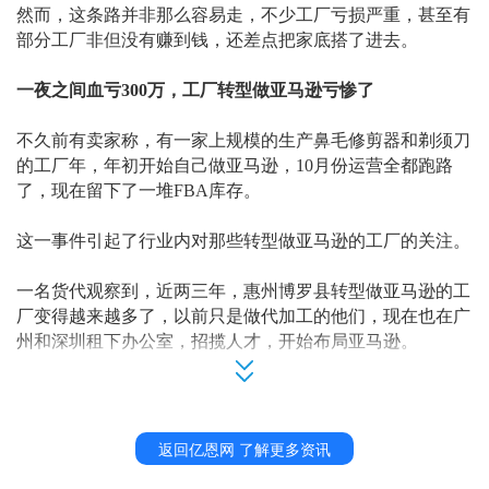
然而，这条路并非那么容易走，不少工厂亏损严重，甚至有
部分工厂非但没有赚到钱，还差点把家底搭了进去。
一夜之间血亏300万，工厂转型做亚马逊亏惨了
不久前有卖家称，有一家上规模的生产鼻毛修剪器和剃须刀
的工厂年，年初开始自己做亚马逊，
10月份运营全都跑路
了，现在留下了一堆FBA库存。
这一事件引起了行业内对那些转型做亚马逊的工厂的关注。
一名货代观察到，近两三年，惠州
博罗县
转型做亚马逊的工
厂变得越来越多了，以前只是做代加工的他们，现在也在广
州和深圳租下办公室，招揽人才，开始布局亚马逊。
事实上，不仅是
博罗县
，
近年来
工厂如雨后春笋般开展起了
亚马逊业务，
特别是去年亚马逊因疫情迎来大爆发后，更是
出现了一波转型热潮。
返回亿恩网 了解更多资讯