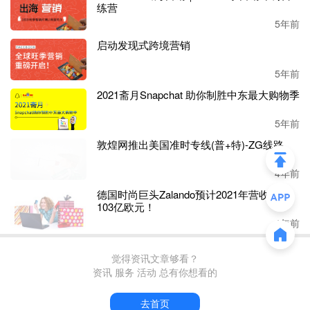
是可以帮助自己避开侵权等深坑，资金实力也不弱，还有价
练营
格优势，但为什么成功还是那么难？
5年前
启动发现式跨境营销
“我给一些亚马逊卖家供货，他们都做得很好，怎么轮到我
自己上就不行了呢？”一个工厂老板苦恼道。
5年前
2021斋月Snapchat 助你制胜中东最大购物季
有行业业资深人士表示，一个成功的线上产品（品牌），背
后依靠的不仅是供应链、资金实力，研发、技术和人才缺一
5年前
不可。
敦煌网推出美国准时专线(普+特)-ZG线路
而在这上面工厂的短板是有目共睹的，其中就包括：
4年前
德国时尚巨头Zalando预计2021年营收将达
一、
对自己的产品过度自信，认为只要产品好，就一定可以
103亿欧元！
做起来，从而忽视营销端；
4年前
二、
老板没有相关经验，这就导致两个结果，一是一切完全
按照运营思路走，二是对运营过度干涉；
觉得资讯文章够看？
三、
部分工厂在转型时仍以
B2B的思维来做亚马逊，典型的
资讯 服务 活动 总有你想看的
一点就是他们会把
listing写成说明书
；
四、
运营手法简单粗暴，不管平台规则，就是一个字
“刷”；
去首页
五、工厂位置一半较为偏僻，很难吸引有能力的运营人才。