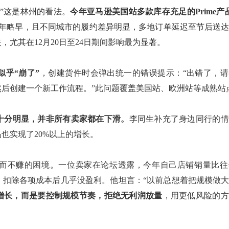
”这是林州的看法。
今年亚马逊美国站多款库存充足的
Prime
年略早，且不同城市的履约差异明显，多地订单延迟至节后送
失，尤其在
12月20日至24日期间影响最为显著。
似乎“崩了”
，创建货件时会弹出统一的错误提示：
“出错了，
后创建一个新工作流程。”此问题覆盖美国站、欧洲站等成熟站
十分明显，并非所有卖家都在下滑。
李同生补充了身边同行的情
品也实现了
20%以上的增长。
而不赚的困境。
一位卖家在论坛透露，今年自己店铺销量比往
，扣除各项成本后几乎没盈利。他坦言：
“以前总想着把规模做
快增长，而是要控制规模节奏，拒绝无利润放量
，用更低风险的方