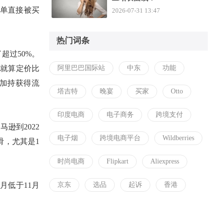
订单直接被买
2026-07-31 13:47
热门词条
了超过
50
%
。
，就算定价比
阿里巴巴国际站
中东
功能
加持获得流
塔吉特
晚宴
买家
Otto
印度电商
电子商务
跨境支付
马逊到2022
电子烟
跨境电商平台
Wildberries
滑
，尤其是
1
时尚电商
Flipkart
Aliexpress
2月低于11月
京东
选品
起诉
香港