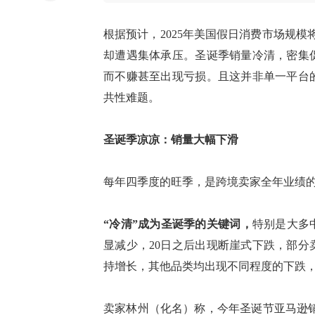
根据预计，
2025年美国假日消费市场规模
却遭遇集体承压。圣诞季销量冷清，密集
而不赚甚至
出现
亏损。
且这并非单一平台
共性难题
。
圣诞季凉凉：
销量
大幅
下滑
每年四季度的旺季，是跨境卖家全年业绩
“冷清”成为圣诞季的关键词，
特别是大多
显减少，
20日之后
出现断崖式下跌，部分
持增长，其他品类均出现不同程度的下跌
卖家林州（化名）称，
今年圣诞节
亚马逊