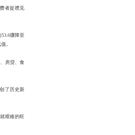
费者捉襟见
53.6骤降至
低值
。
租、房贷、食
创了历史新
本就艰难的旺