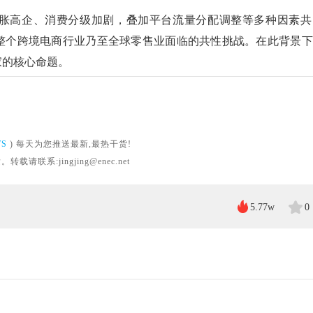
胀高企、消费分级加剧，叠加平台流量分配调整
等多种因素共
整个跨境电商行业乃至全球零售业面临的共性挑战
。
在此背景下
卖家的核心命题。
WS
) 每天为您推送最新,最热干货!
系:jingjing@enec.net
5.77w
0