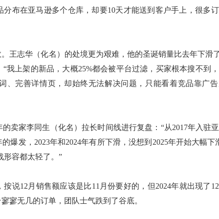
品分布在亚马逊多个仓库，却要10天才能送到客户手上，很多
数。
王志华（化名）的处境更为艰难，他的圣诞
销量比去年
下滑
：
“我上架的
新品
，大概
25%都会被平台过滤，买家根本搜不到
词、完善详情页，却始终无法解决问题，只能看着竞品靠广告
年的卖家李同生（化名）拉长时间线进行复盘：
“从2017年入驻亚
2年的爆发，2023年和2024年
有所下滑，没想到
2025年
开始大幅下
战形容都太轻了。”
，
按说
12月销售额
应该是比
11月份要好的
，
但
2024年就出现
了
1
台寥寥无几的订单，团队士气跌到了谷底。