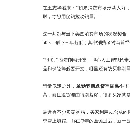
在王志华看来
：
“如果消费市场形势大好
肘，才想用促销拉动销量
。
”
这一判断与当下美国消费市场的状况契合
50.3，创下三年新低
；
其中消费者对当前经
“很多消费者削减开支，担心人工智能抢
品和保险等必要开支，哪里还有钱买非刚需
销量低迷
之外，
圣诞节前
退货率
居高不下
高，而且退货理由特别荒谬，很多买家就
最近有不少卖家抱怨，买家利用
AI合成
季雪上加霜。而在每年的圣诞过后，新一