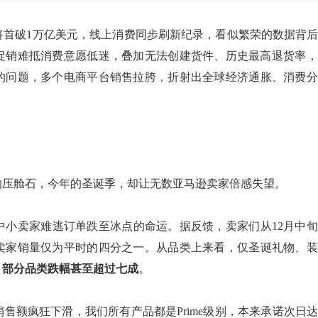
将
首破1万亿美元，线上消费同步刷新纪录，看似繁荣的数据背
促销难抵消费意愿低迷，叠加
无法
创建货件
、
历史最高退货率，
的问题，
多
个电商平台销售拉胯，
折射出全球经济通胀、消费分
的压舱石，
今
年的圣诞季，却让无数亚马逊卖家倍感失望。
中小卖家难逃
订单跌至冰点
的命运
。
据反馈，卖家们
从
12月
中旬
卖家销量仅为平时的四分之一
。
从品类上来看，仅圣诞礼物、装
，
部分品类跌幅甚至超过七成
。
销售额疯狂下滑
，
我们所有产品都是
Prime级别，本来承诺次日