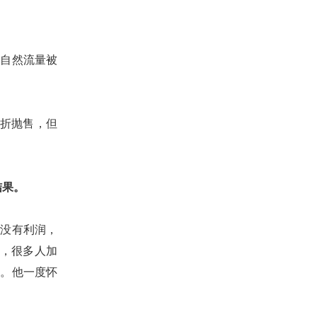
，自然流量被
折抛售，但
结果。
本没有利润，
，很多人加
水。
他
一度怀