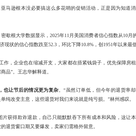
，亚马逊根本没必要搞这么多花哨的促销活动，正是因为知道消
。密歇根大学数据显示，
2025年11月美国消费者信心指数从10月的
济现状的信心指数跌至
52.3，环比下降10.8%，创1951年以来最
走工作，企业也在缩减开支，大家都在捂紧钱袋子，优先保障房
商品”。王志华
解释道。
，也让节后的情况更为复杂
。
“
虽然订单低，但
今年的退货
率却
是单纯改变主意，这些退货对我们来说就是纯亏损。
”林州
感叹。
的图片获得欺诈退款，自己只能默默吞下所有成本和风险，这让
波的退货窗口期又要爆发，卖家们需格外留意。