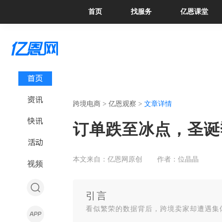
首页
找服务
亿恩课堂
首页
资讯
跨境电商 >
亿恩观察 >
文章详情
快讯
订单跌至冰点，圣诞
活动
本文来自：亿恩网原创
作者：位晶晶
视频
引言
看似繁荣的数据背后，跨境卖家却遭遇集