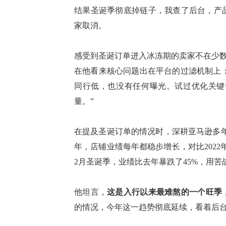
结果圣诞季彻底掉链子，我查了后台，产
家取消。
感受到圣诞订单进入冰冻期的卖家不在少
在他看来
核心问题出在平台的过滤机制上
同行低，也没有任何曝光
。
试过优化关键
量
。
”
在提及圣诞订单的情况时，
深耕亚马逊多
年，店铺业绩每年都稳步增长，
对比
202
2月圣诞季，业绩比去年暴跌了45%，用苦
他坦言，
这是
入行以来最难熬的一个旺季
的情况，今年这一趋势彻底延续，看着后