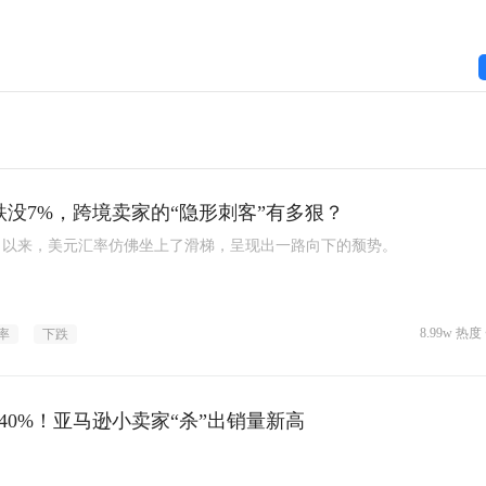
跌没7%，跨境卖家的“隐形刺客”有多狠？
月以来，美元汇率仿佛坐上了滑梯，呈现出一路向下的颓势。
8.99w 热度 
率
下跌
40%！亚马逊小卖家“杀”出销量新高