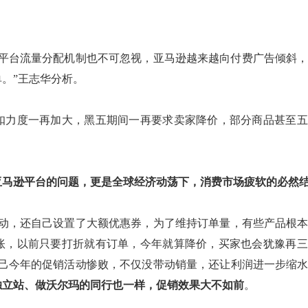
平台流量分配机制也不可忽视，亚马逊越来越向付费广告倾斜
单。
”
王志华分析。
扣力度一再加大，
黑五期间一再要求卖家降价，
部分商品甚至五
。
亚马逊平台的问题，更是全球经济动荡下，消费市场疲软的必然
动，还自己设置
了
大额
优惠券，为了维持订单量，
有些产品根
账，以前只要打折就有订单，今年就算降价，买家也会犹豫再三
己
今年的促销活动惨败，不仅没带动销量，还让利润进一步缩
独立站、做沃尔玛的同行也一样，促销效果大不如前
。