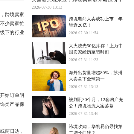
2026-07-30 13:13
后，
跨境
卖家
跨境电商大卖成功上市，年
不少卖家忙
销近20亿！
级下的行业
2026-07-30 11:54
大火烧光50亿库存！上万中
国卖家经历至暗时刻
2026-07-31 11:23
海外出货量增超80%，苏州
大卖拿下全球第一
2026-07-31 13:13
开始
订单明
被判刑30个月，12套房产充
饰类产品保
公！跨境物流大案落幕
2026-07-31 13:46
跨境收购，华凯易佰寻找第
达或两日达，
二增长曲线？