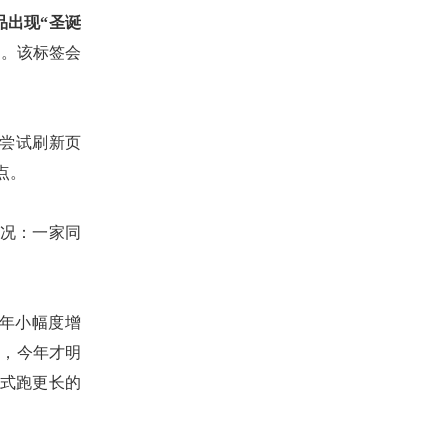
产品出现“圣诞
达。该标签会
请尝试刷新页
点。
况：一家同
年小幅度增
大，今年才明
式跑更长的