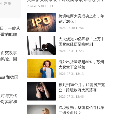
发生严重
2026-07-30 13:13
跨境电商大卖成功上市，年
销近20亿！
2026-07-30 11:54
日
，一艘从
严重的船舶
大火烧光50亿库存！上万中
国卖家经历至暗时刻
2026-07-31 11:23
，
而突发事
的风险
。
因
海外出货量增超80%，苏州
大卖拿下全球第一
2026-07-31 13:13
mit 和德国
被判刑30个月，12套房产充
公！跨境物流大案落幕
及时
与
货代
2026-07-31 13:46
少对
卖家和
跨境收购，华凯易佰寻找第
二增长曲线？