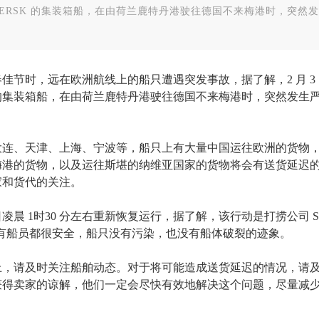
AERSK 的集装箱船，在由荷兰鹿特丹港驶往德国不来梅港时，突然
春佳节时，远在欧洲航线上的船只遭遇突发事故，据了解，
2 月
3
RSK 的集装箱船，在由荷兰鹿特丹港驶往德国不来梅港时，突然发生
大连、天津、上海、宁波等，船只上有大量中国运往欧洲的货物
梅港的货物
，
以及运往斯堪的纳维亚国家的货物
将会有送货延迟
家和货代的关注。
日凌晨 1
时
30
分左右
重新
恢复运行，据了解，
该行动是打捞公司
S
有船员都很安全，
船只
没有污染，也没有船体破裂的迹象。
上，
请及时关注船舶动态。
对于
将可能造成送货延迟的情况，请
获得卖家的谅解，他们一定会尽快
有效地解决这个问题，尽量减