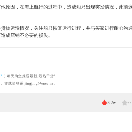
其他原因，在海上航行
的过程中，
造成船只出现突发情况，此前
注货物运输情况，关注船只恢复运行进程，并与买家进行耐心沟
而造成店铺不必要的损失。
WS
) 每天为您推送最新,最热干货!
系:jingjing@enec.net
8.2w
0