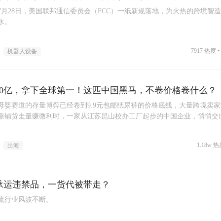
6年7月28日，美国联邦通信委员会（FCC）一纸新规落地，为火热的跨境智
水。
7917 热度 •
机器人设备
80亿，拿下全球第一！这匹中国黑马，不卷价格卷什么？
母婴赛道的存量博弈已经卷到9.9元包邮纸尿裤的价格底线，大量跨境卖
靠铺货走量赚微利时，一家从江苏昆山校办工厂起步的中国企业，悄悄交
降维打击”的成绩单。
1.18w 热
出海
承运违禁品，一货代被带走？
流行业风波不断。