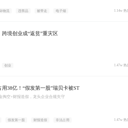
1.14w 热
际物流
违禁品
被带走
电子烟
！跨境创业成“返贫”重灾区
1.47w 热
创业
用38亿！“假发第一股”瑞贝卡被ST
资金掏空+财报造假，龙头企业合规失守
1.47w 热
假发第一股
财报造假
非法占用