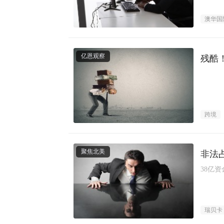
澳华国
亿恩观察
残酷
跨境
聚焦北美
非法占
38亿
瑞贝卡