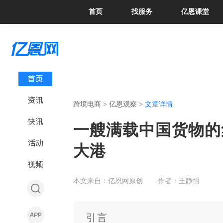
首页
找服务
亿恩课堂
首页
资讯
跨境电商 >
亿恩观察 >
文章详情
快讯
一艘满载中国货物的
活动
大港
视频
本文来自：亿恩网原创
作者：王静怡
引言