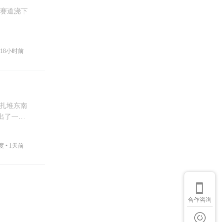
造赛道浇下
18小时前
家扎堆东南
出了一份
度 •
1天前
合作咨询