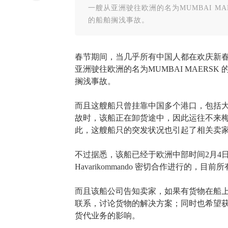
一艘从亚洲驶往欧洲的名为MUMBAI M
的船舶搁浅事故。
春节期间，当几乎所有中国人都在欢庆新
亚洲驶往欧洲的名为
MUMBAI MAE
搁浅事故。
而且这艘船只曾挂靠中国多个港口，包括
故时，
该船正在卸货途中，因此运往不来
此，这艘船只的突发状况也引起了相关卖
不过据悉，
该船
已经
于欧洲中部时间
2月4
Havarikommando 密切合作进行的
，
目前
所
而且该船公司告知卖家，
如果
有货物
在船
联系，讨论货物的解决方案
；同时也希望
货代
业务的影响。