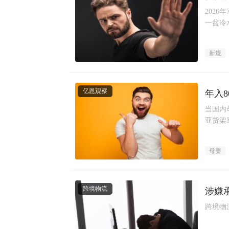
202
一盆冷
新规
亿恩观察
年入
当国内
亚货架
近乎“
母婴
跨境物流
涉嫌
跨境物