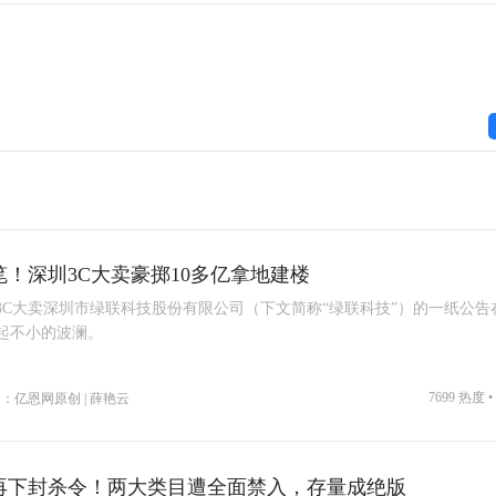
笔！深圳3C大卖豪掷10多亿拿地建楼
3C大卖深圳市绿联科技股份有限公司（下文简称“绿联科技”）的一纸公告
起不小的波澜。
7699 热度 •
：亿恩网原创 | 薛艳云
再下封杀令！两大类目遭全面禁入，存量成绝版