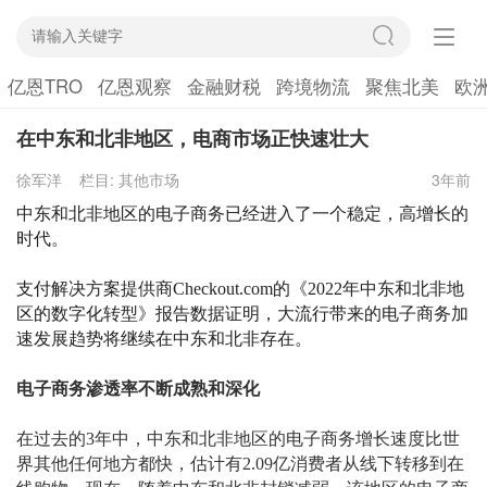
亿恩TRO
亿恩观察
金融财税
跨境物流
聚焦北美
欧
在中东和北非地区，电商市场正快速壮大
徐军洋
栏目:
其他市场
3年前
中东和北非地区的电子商务已经进入了一个稳定，高增长的
时代。
支付解决方案提供商
Checkout.com的《
2022年中东和北非地
区的数字化转型》
报告
数据证明，大流行
带来的
电子商务加
速
发展
趋势将继续
在中东和北非
存在。
电子商务渗透率不断成熟和深化
在过去的
3年中，中东和北非地区的电子商务增长速度比世
界其他任何地方都快，估计有2.09亿消费者
从线下转移到
在