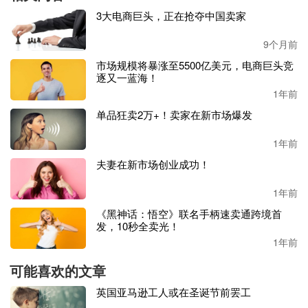
这些结果
主要是由于
该地区支付应用程序和数字钱包的急剧
3大电商巨头，正在抢夺中国卖家
增长，中东和北非地区
82%的消费者报告称，到2022年，中
东和北非地区使用了某种形式的金融科技应用程序，高于20
9个月前
21年的76%。
市场规模将暴涨至5500亿美元，电商巨头竞
逐又一蓝海！
事实上，在
该地区
，数字钱包作为首选支付方式的采用率持
1年前
续上升。特别是埃及，卡塔尔和沙特等国家，数字钱包的受
单品狂卖2万+！卖家在新市场爆发
欢迎程度几乎翻了一番。相反，中东和北非地区对货到付款
的使用急剧下降，在过去
24个月中下降了近40%。
1年前
夫妻在新市场创业成功！
成熟的消费者基础
1年前
“即买后付”（BNPL）选项和sCommerce（社交商务）
对消
《黑神话：悟空》联名手柄速卖通跨境首
费者
的持续吸引力
，
也同样促进了中东和北非
电子商务
的快
发，10秒全卖光！
速发展。
1年前
今年，阿联酋和沙特阿拉伯近一半的消费者使用了
BNPL。
可能喜欢的文章
在整个中东和北非地区，39%的消费者在2022年使用了BNP
英国亚马逊工人或在圣诞节前罢工
L选项，高于2021年的24%，同比增长64%。另有28%尚未使