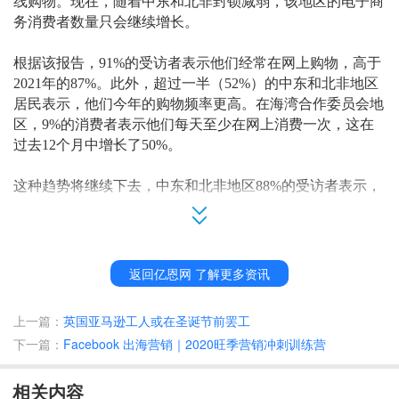
线购物。现在，随着
中东和北非封锁减弱
，
该地区
的电子商
务
消费者
数量只会继续增长。
根据该报告，
91%的受访者表示他们经常在网上购物，高于
2021年的87%。此外，超过一半（52%）的中东和北非地区
居民表示，他们今年的购物频率更高。在海湾合作委员会
地
区
，
9%的消费者
表示他们
每天至少在网上
消费一次
，这在
过去
12个月中增长了50%。
这种
趋势将继续下去，中东和北非地区
88%的受访者表示，
他们将在明年增加在线购物
次数
。
数字支付激增
返回亿恩网 了解更多资讯
消费者对数字支付的兴趣继续上升，保持
2021年的趋势。该
报告显示，中东和北非地区70%的消费者更喜欢使用数字支
上一篇：
英国亚马逊工人或在圣诞节前罢工
付方式
，
高于
2021年的60%和2020年的40%。在海湾合作委
下一篇：
Facebook 出海营销｜2020旺季营销冲刺训练营
员会地区，这个数字甚至更高，80%的海湾合作委员会消费
者现在更喜欢数字支付方式。
相关内容