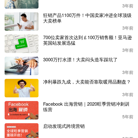
用BNPL的消费者希望在未来12个月内使用它，这意味着中
3年前
东和北非地区多达67%的消费者可能会在2023年使用这种方
狂销产品1100万件！中国卖家冲进全球顶级
法。
大卖榜单
3年前
随着人们每天在社交媒体上花费的平均时间不断增加，中东
和北非地区五分之一的消费者表示他们现在经常通过社交媒
700位卖家首次达到￡100万销售额！亚马逊
英国站发展迅猛
体渠道（
sCommerce）购物，在过去的24个月里增长了4
3年前
3%。与此同时，沙特和阿联酋对社交商务的兴趣增加了一
倍多。
3000万打水漂！大卖闷头造车踩坑了
Checkout.com中东和北非地区副总裁雷莫·乔瓦尼·阿邦丹多
3年前
洛（Remo Giovanni Abbondandolo）表示：“该报告验证了我
净利暴跌九成，大卖能否靠取暖用品翻盘？
们去年的结论
，
该地区的电子商务和数字支付生态系统正在
迅速发展。此外，区域购物者对在线支付的信任度不断提
3年前
高，这意味着该地区零售业的数字化转型正在进行中。
”
Facebook 出海营销｜2020旺季营销冲刺训
练营
正如报告所
显示的那样
，
电子商务
和数字支付在
中东和北非
5年前
地区继续
发展，消费者
表现出对
线上购物
的强烈兴趣，并且
启动发现式跨境营销
渴望以数字货币支付
，
该地区电子商务的快速蕴含着无限的
发展机会。