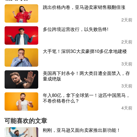
跳出价格内卷，亚马逊卖家销售额翻倍涨
今年上半年，赛维营收达到
27.73亿元，较去年同期增长了2
6.39%。更重要的是，在一众跨境大卖净利暴跌的情况下，
2天前
赛维实现了24.72%的净利增长，上半年净挣了1.5个亿。
多位跨境运营改行，以失败告终!
通过
Amazon、Walmart等第三方电商平台和Retro Stage等垂
2天前
直独立站，赛维在欧美等市场销售产品。
大手笔！深圳3C大卖豪掷10多亿拿地建楼
作为铺货型大卖，赛维在各个第三方平台的店铺也不在少
3天前
数。
美国再下封杀令！两大类目遭全面禁入，存
量成绝版
2020年，赛维在各个第三方平台的店铺总数达到1405个，
其
3天前
中亚马逊店铺
661个
、
Wish店铺357个、eBay店铺293个；到
了2021年，其店铺总量减少至933个，到了2022年又减至722
年入80亿，拿下全球第一！这匹中国黑马，
不卷价格卷什么？
个。在这其中，
赛维逃离了
Wish，店铺数从357个减至4
4天前
个
。
可能喜欢的文章
其在亚马逊上的布局也在这几年中采取了精简、聚焦的战
刚刚，亚马逊又面向卖家推出新功能！
略，
店铺数量从
661减至今年上半年的430个，3年砍掉231个
亚马逊店铺，全部店铺砍半数
，赛维一直在走
“精细化”和