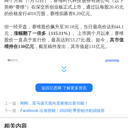
两个月前（
7月12日），
赛维时代科技股份有限公司
（
以下
简称
“赛维”
）
在深交所创业板
正式
上市
，
通过以每股
20.45元
的价格发行
4010万股，
赛维拟
募资
8.20亿元。
但一经开盘，赛维股价飙升至
30.18元，
当日最高价达到
44.1
元，
涨
幅翻了一倍多（
115.11%）
。上市两个月以来，赛维
股价一直高于发行价，最高达到
53.27元/股。如今，
其市值
维持在
130亿元
，
截至稿件发出，其市值
超
13
1
亿元
。
返回亿恩网 了解更多资讯
上一篇：
刚刚，亚马逊又面向卖家推出新功能！
下一篇：
Facebook 出海营销｜2020旺季营销冲刺训练营
赛维何以在跨境电商低迷的情况下被市场看好？或许在其财
相关内容
报中能寻得答案。