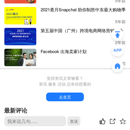
5年前
2021斋月Snapchat 助你制胜中东最大购物季
华凯易佰通过亚马逊实现销售收入
22.76亿元，占营业收入
比例为76.05%，
其亚马逊店铺
甚至
又
新增
54个
，
达到
720
5年前
个
；
第五届中国（广州）跨境电商网络营销大会
安克在亚马逊上的收入仍占总营收的
55.87%
；
2年前
泽宝母公司星徽股份在亚马逊上的收入占总营收的
56.90%，
Facebook 出海卖家计划
较去年提高。
2年前
也许正因如此，赛维才更注重品牌的打造，以期从此战略上
提高独立站的成功性。
觉得资讯文章够看？
资讯 服务 活动 总有你想看的
品牌孵化能力显目，赛维拥有
23个亿级营收品牌
去首页
与其他铺货型大卖有所不同，在产品上，赛维虽然也有其他
最新评论
如百货家居、运动娱乐、数码汽摩等
品类，但以服饰为主，
覆盖范围包括男装、女装、家居服、内衣、童装等多个细分
发送
品类。