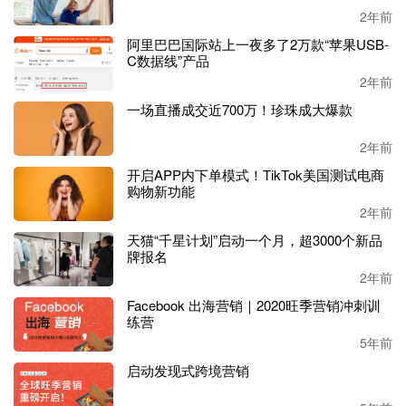
2年前
“品牌化”路线。
阿里巴巴国际站上一夜多了2万款“苹果USB-
C数据线”产品
可惜的是，虽然精减了亚马逊店铺，赛维还是与其他铺货型
2年前
大卖一样，对亚马逊依赖过重。就今年上半年来说，其在亚
马逊上的营收就占了全部营收的
88.32%，去年同期为88.5
一场直播成交近700万！珍珠成大爆款
8%，基本没变动。
2年前
深度依赖带来的风险参照
2021年的亚马逊封号潮。因此，赛
开启APP内下单模式！TikTok美国测试电商
维也坦言目前公司经营上存在第三方平台店铺被关闭的风
购物新功能
险，虽然其从未因多账号受到亚马逊处罚，但风险不能完全
2年前
排除，若未来亚马逊及其他第三方电商平台更改现行规则，
天猫“千星计划”启动一个月，超3000个新品
届时可能导致公司大量店铺被关闭，那么整体业绩的不利影
牌报名
响可想而知。
2年前
Facebook 出海营销｜2020旺季营销冲刺训
但要完全减弱对亚马逊依赖，目前跨境圈内尚未有大卖能够
练营
做到。根据今年上半年财报数据显示：
5年前
启动发现式跨境营销
同为服饰大卖的
子不语
在
第三方平台收入
达到
13.04亿元，
约占总营收（13.75亿元）的95%，其中
主要源于亚马逊
；