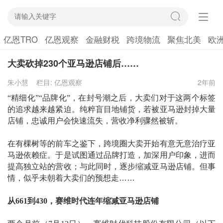
亿恩TRO
亿恩观察
金融财税
跨境物流
聚焦北美
欧
大卖砍掉230个亚马逊店铺后……
朱小慧
栏目:
亿恩观察
2年前
“精细化”“品牌化”，在封号潮之后，大卖们对于这两个标签
的追求越来越紧迫。纯粹盲目地铺货，若被亚马逊封掉大量
店铺，忠诚用户会快速流失，营收净利骤然被斩。
在有棵树等的前车之鉴下，跨境圈大卖开始有意无意治疗亚
马逊依赖症。于是试图通过品牌打造，加深用户印象，进而
提高独立站的营收；与此同时，逐步缩减亚马逊店铺。但事
情，似乎未朝着大卖们的预想走
……
从
661到430，赛维时代连年缩减亚马逊店铺