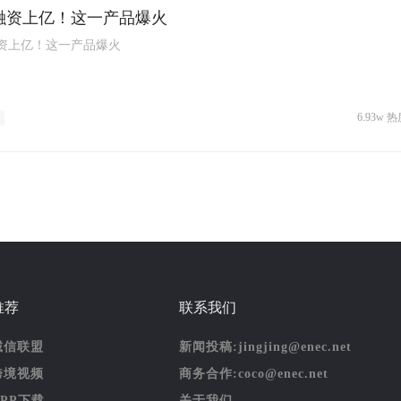
融资上亿！这一产品爆火
资上亿！这一产品爆火
6.93w 热
推荐
联系我们
诚信联盟
新闻投稿:jingjing@enec.net
跨境视频
商务合作:coco@enec.net
APP下载
关于我们