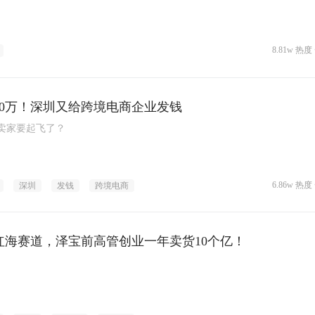
8.81w 热度 
000万！深圳又给跨境电商企业发钱
卖家要起飞了？
6.86w 热度 
深圳
发钱
跨境电商
红海赛道，泽宝前高管创业一年卖货10个亿！