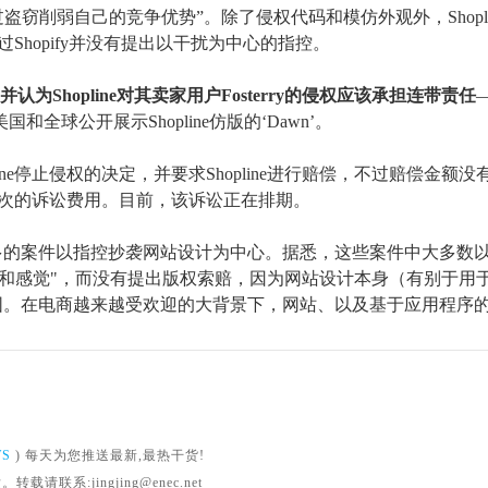
“试图通过盗窃削弱自己的竞争优势”。除了侵权代码和模仿外观外，Shopl
e，不过Shopify并没有提出以干扰为中心的指控。
y，并认为
Shopline对其卖家用户Fosterry的侵权应该承担连带责任
和全球公开展示Shopline仿版的‘Dawn’。
opline停止侵权的决定，并要求Shopline进行赔偿，不过赔偿金额
e支付此次的诉讼费用。目前，该诉讼正在排期。
多的案件以指控抄袭网站设计为中心。据悉，这些案件中大多数
观和感觉"，而没有提出版权索赔，因为网站设计本身（有别于用
围。在电商越来越受欢迎的大背景下，网站、以及基于应用程序
WS
) 每天为您推送最新,最热干货!
系:jingjing@enec.net