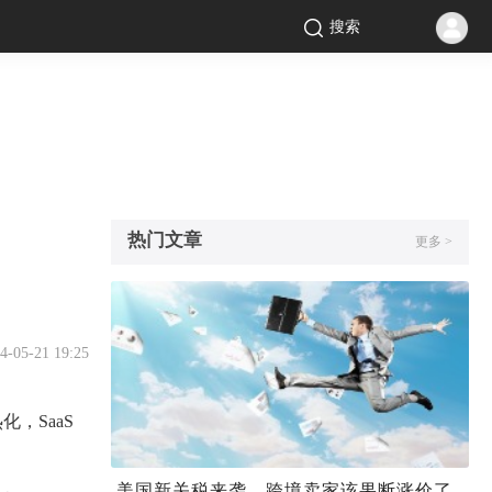
搜索
热门文章
更多 >
4-05-21 19:25
热化，
SaaS
美国新关税来袭，跨境卖家该果断涨价了