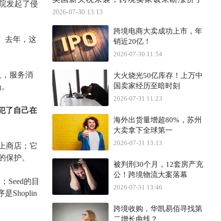
区法院发起了侵
2026-07-30 13:13
跨境电商大卖成功上市，年
渠道。去年，这
销近20亿！
2026-07-30 11:54
余人，服务消
大火烧光50亿库存！上万中
国卖家经历至暗时刻
场。
2026-07-31 11:23
此侵犯了自己在
海外出货量增超80%，苏州
大卖拿下全球第一
2026-07-31 13:13
线上商店；它
权的保护。
被判刑30个月，12套房产充
公！跨境物流大案落幕
；Seed的目
2026-07-31 13:46
序是
Shoplin
跨境收购，华凯易佰寻找第
二增长曲线？