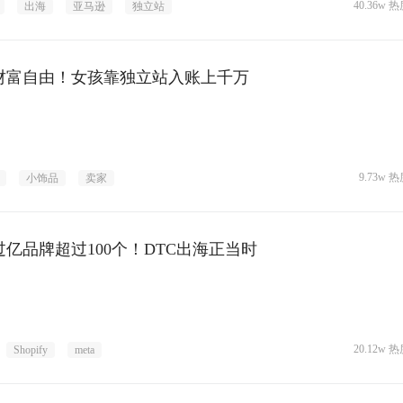
40.36w 热
出海
亚马逊
独立站
财富自由！女孩靠独立站入账上千万
9.73w 热
小饰品
卖家
过亿品牌超过100个！DTC出海正当时
20.12w 热
Shopify
meta