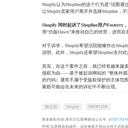
Shopify认为Shopline的这个行为是
让Shopify卖家用户离开并选择Shoplin
Shopify 同时起诉了
Shopline用户Fosterr
用“仿版Dawn”来推动自己的经营，进而在美国
对于诉求，
Shopify希望法院能够作出Sh
说明。此外，Shopify还希望Shoplin
其实，在这个案件之前，就已经有越来越
侵权为由
——基于被起诉网站的 "整体外
的代码）通常不属于受版权保护的主体范
索赔可能会在未来的诉讼中不断出现。
独立站
Shopify
SHOPLINE
更多精彩内容,请关注亿恩网微信公众号: (
ENECNE
声明:亿恩网原创稿件，未经授权不得以任何方式转发。转载请联