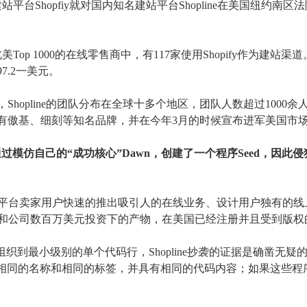
建站平台
Shopfiy就对国内知名建站平台Shopline在美国纽约南
显示，在北美Top 1000的在线零售商中，有117家使用Shopify作为建站
7.2一美元。
示，Shopline的团队分布在全球十多个地区，团队人数超过1000
就有傲基、细刻等知名品牌，并在今年3月的时候宣布进军美国市
pline通过模仿自己的“成功核心”Dawn，创建了一个程序Seed，因
n可以让平台卖家用户快速的推出吸引人的在线业务、设计用户独有的
努力开发和公司数百万美元投资下的产物，在美国已经注册并且受到版
体组织到最小级别的单个代码行，Shopline抄袭的证据是确凿无疑的
用相同的名称和相同的标签，并具有相同的代码内容；如果这些程