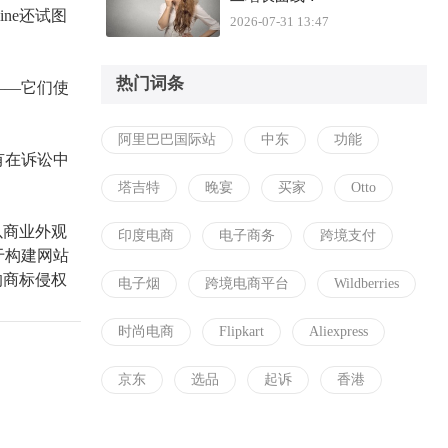
ine还试图
2026-07-31 13:47
热门词条
——它们使
阿里巴巴国际站
中东
功能
没有在诉讼中
塔吉特
晚宴
买家
Otto
以商业外观
印度电商
电子商务
跨境支付
于构建网站
的商标侵权
电子烟
跨境电商平台
Wildberries
时尚电商
Flipkart
Aliexpress
京东
选品
起诉
香港