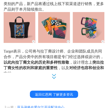
类别的产品，新产品将通过线上线下双渠道进行销售，更多
产品则于本月陆续推出。
Target表示，公司将与拉丁裔设计师、企业和团队成员共同
合作，产品分类中的所有项目都是专门经过选择或设计的，
以此向拉丁裔文化的历史和多样性致敬
，设计理念上
突出拉
丁裔女性的权利和家庭的重要性
，以及
对经济包容和创业和
支持
。
消费者在拉丁裔传统月中可以选购精选的拉丁裔自有品牌系
列，包括
Siete Foods、Rizos Curls、Pacinos、Cocina54和Mill
返回亿恩网 了解更多资讯
ennial Lotería等新品牌，此外还将推出几款独家产品，包括
来自Mamút Creative的拉丁裔艺术家Alex Izaguirre和Reina Cas
上一篇：
亚马逊将在爱尔兰开设配送中心
tellanos的精选服装。