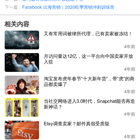
下一篇：
Facebook 出海营销｜2020旺季营销冲刺训练营
对于本次传统月活动来自
Alex Izaguirre表示，对于一家大型
零售商来说，认识拉丁裔并为拉丁裔传统、文化、艺术家、
相关内容
创作者和企业家提供一个平台非常重要，她很开心能够参与
又有常用词被律所代理，已有卖家被冻结！
其中。
4年前
据
Target的官方新闻显示，Target一直致力于提升拉丁裔团队
月访问量达12亿，这一平台向中国卖家开放
成员、授权拉丁裔拥有的企业以及支持拉丁裔组织，在过去
入驻
五年中投资超过了11亿美元，投资对象包括拉丁裔拥有的供
4年前
应商、媒体公司、战略合作伙伴、慈善事业和社区组织，如
西班牙奖学金基金和UnidosUS。据悉，今年Target还将连续
淘宝发布虎年春节“十大新年货”，带“虎”的商
品都卖爆了
八年赞助第34届西班牙裔遗产基金会的西班牙裔遗产奖。
4年前
当社交网络进入3.0时代，Snapchat能否再造
新神话？
4年前
Etsy调查卖家？邮件真假受质疑
4年前