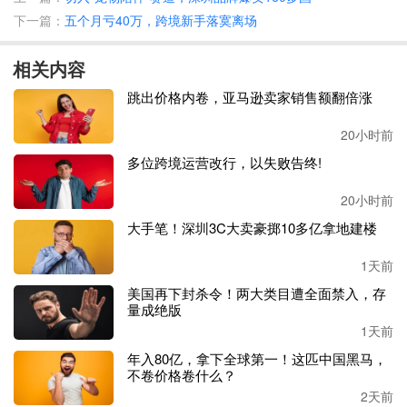
这意味着无需提供商标使用证明即可获得注册，只要率先完
下一篇：
五个月亏40万，跨境新手落寞离场
成注册就能获得法律保护。
相关内容
此外，德国商标局审查相对宽松，以形式审查为主，主要关
注申请材料的完整性，而对商标相似性的判断标准较为宽
跳出价格内卷，亚马逊卖家销售额翻倍涨
泛。
20小时前
更重要的是，
德国采用了
“先下证后公告”的特殊流程。
多位跨境运营改行，以失败告终!
即在形式审查后就会核准注册，并给予
3个月公告期供第三
20小时前
方提出异议。这种制度使得抢注者最快8天就能拿证投诉，
大手笔！深圳3C大卖豪掷10多亿拿地建楼
留给正当权利人的反应时间非常有限。
1天前
跨境论坛上的抱团取暖帖一呼百应。
有卖家德国商标被抢注
美国再下封杀令！两大类目遭全面禁入，存
后遭遇投诉下架，抢注方要价
30多万。
还有卖家所有链接都
量成绝版
被投诉个遍，最惨的是刚爆单就被平台下架。
1天前
年入80亿，拿下全球第一！这匹中国黑马，
一位卖家感慨道：
“看到投诉邮件时，我感觉呼吸都停止了
不卷价格卷什么？
——这相当于我们半年的运营利润！如果接受对方要求，我
2天前
们不仅要大幅缩减团队，甚至可能被迫退出欧洲市场。”