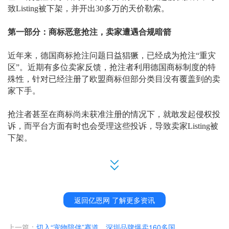
致Listing被下架，并开出30多万的天价勒索。
第一部分：商标恶意抢注，卖家遭遇合规暗箭
近年来，德国商标抢注问题日益猖獗，已经成为抢注
“重灾
区”。近期有多位卖家反馈，抢注者利用德国商标制度的特
殊性，针对已经注册了欧盟商标但部分类目没有覆盖到的卖
家下手。
抢注者甚至在商标尚未获准注册的情况下，就敢发起侵权投
诉，而平台方面有时也会受理这些投诉，导致卖家
Listing被
下架。
业内人士分析，德国商标抢注问题之所以如此严重，源于其
特殊的商标注册制度。
与美国商标的
“使用在先”申请原则不
同，德国遵循的是“申请在先”原则。
返回亿恩网 了解更多资讯
上一篇：
切入“宠物陪伴”赛道，深圳品牌爆卖160多国