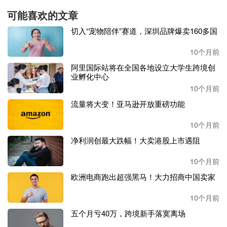
可能喜欢的文章
当然，面对恶意抢注，卖家并非完全束手无策。
切入“宠物陪伴”赛道，深圳品牌爆卖160多国
对于正在申请中，尚未获准注册的商标，卖家可以第一时间
10个月前
向德国专利商标局（
DPMA）提出异议，异议申请必须在公
阿里国际站将在全国各地设立大学生跨境创
告后三个月内提出。
业孵化中心
10个月前
对于已经注册成功的商标，则可申请宣告无效或者撤销。
另
一种有效方法是加急申请与被抢注商标一模一样的德国商
流量将大变！亚马逊开放重磅功能
标。由于德国是形式审查，知识产权局并不审查是否有在先
10个月前
相同或在先近似的商标。
净利润创最大跌幅！大卖港股上市遇阻
加急注册的时效大概在一个月以内，快的话十几天就能下
证。有服务商透露，他们曾仅用时
18天就帮助卖家在抢注者
10个月前
前获得注册。
欧洲电商跑出超强黑马！大力招商中国卖家
从根本上说，防御优于治疗。卖家应当加强商标监测，尽早
10个月前
注册商标，并进行防御性注册。
五个月亏40万，跨境新手落寞离场