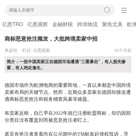
亿恩TRO
亿恩观察
金融财税
跨境物流
聚焦北美
欧
商标恶意抢注频发，大批跨境卖家中招
李赵恒
栏目:
亿恩观察
10个月前
简介：一批中国卖家正在德国市场遭遇“三重暴击”，有人损失惨
重，有人绝处逢生。
德国市场作为欧洲电商的重要阵地，一直以来都是中国跨境
卖家布局的关键节点。然而，近期众多卖家在德国却接连遭
遇商标恶意抢注和税务稽查风暴等难题。
有卖家反映，自己早在
2022年就已注册欧盟商标，却仍因部
分类目没有覆盖到而被恶意抢注者盯上。
甚至有抢注者拿着尚在公示期中的
TM标发起侵权投诉，导