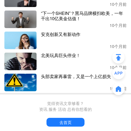
除了在核心类别注册外，还需要在与该商标类似或非类似商
10个月前
品类别上分别进行防御注册，做好商标布局。
“下一个SHEIN”？黑马品牌横扫欧美，一年
干出10亿美金估值！
税务稽查风暴，卖家雪上加霜
10个月前
安克创新又有新动作
除了商标抢注问题外，税务风波也是跨境卖家面临的一大问
题。
10个月前
北美玩具巨头停业！
2025年初，一大批德国站亚马逊卖家收到了德国税务局的稽
查邮件，要求补缴多年前税款。这次稽查时间跨度长，涉及
10个月前
2016-2021年不等交易数据，补缴金额从数十万元到上千万
元各异。
头部卖家再暴雷，又是一个上亿损失
10个月前
很多卖家感到困惑：
“明明每季度都按时交税，为什么还是
觉得资讯文章够看？
资讯 服务 活动 总有你想看的
收到税务局的补缴通知？”
去首页
拉长时间线来看，欧盟近年来在税务监管方面动作不断。
20
21年7月，欧盟进行跨境电商增值税改革，废除低价值货物