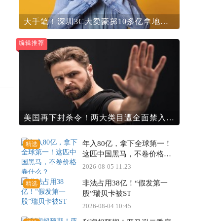
大手笔！深圳3C大卖豪掷10多亿拿地建
楼
编辑推荐
美国再下封杀令！两大类目遭全面禁入，
存量成绝版
年入80亿，拿下全球第一！
精选
这匹中国黑马，不卷价格卷
什么？
2026-08-05 11:23
非法占用38亿！“假发第一
精选
股”瑞贝卡被ST
2026-08-04 10:45