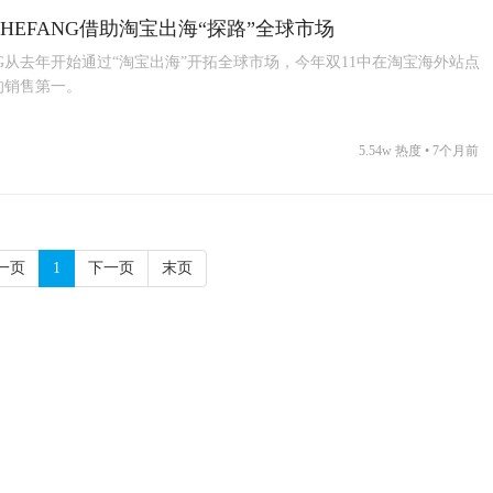
HEFANG借助淘宝出海“探路”全球市场
NG从去年开始通过“淘宝出海”开拓全球市场，今年双11中在淘宝海外站点
的销售第一。
5.54w 热度 •
7个月前
一页
1
下一页
末页