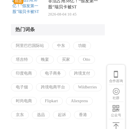
非法占用38亿！“假发第一
精选
股”瑞贝卡被ST
2026-08-04 10:45
热门词条
阿里巴巴国际站
中东
功能
塔吉特
晚宴
买家
Otto
印度电商
电子商务
跨境支付
合作咨询
电子烟
跨境电商平台
Wildberries
社群
时尚电商
Flipkart
Aliexpress
京东
选品
起诉
香港
公众号