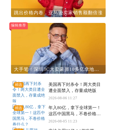
跳出价格内卷，亚马逊卖家销售额翻倍涨
编辑推荐
大手笔！深圳3C大卖豪掷10多亿拿地建
楼
美国再下封杀令！两大类目
精选
遭全面禁入，存量成绝版
2026-08-06 11:27
年入80亿，拿下全球第一！
精选
这匹中国黑马，不卷价格卷
什么？
2026-08-05 11:23