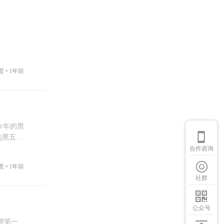
度 •
1年前
在今年的黑
的黑五购
合作咨询
度 •
1年前
社群
公众号
载榜第一