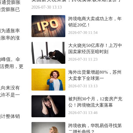
将通货膨胀
2026-07-30 13:13
通货膨胀已
跨境电商大卖成功上市，年
销近20亿！
因为通胀率
2026-07-30 11:54
通胀率的涨
大火烧光50亿库存！上万中
国卖家经历至暗时刻
的峰值
。
伞
2026-07-31 11:23
生活费用，更
海外出货量增超80%，苏州
大卖拿下全球第一
2026-07-31 13:13
人向来没有
或许不是一
被判刑30个月，12套房产充
公！跨境物流大案落幕
2026-07-31 13:46
预计整体销
跨境收购，华凯易佰寻找第
二增长曲线？