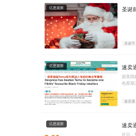
亿恩观察
圣诞
圣诞节
亿恩观察
速卖
据英国媒
色星期
物平台
速卖通
亿恩观察
速卖
近日，苹