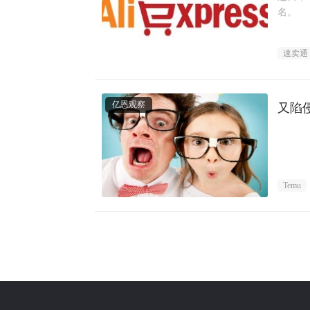
名。
速卖通
亿恩观察
又陷
Temu