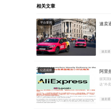
相关文章
平台要闻
速卖
速卖通
亿恩观察
阿里
据英国
达”外
速卖通