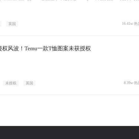
16.41w 热
英国
侵权风波！Temu一款T恤图案未获授权
8.39w 热
未授权
英国