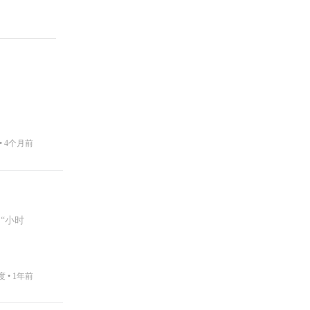
•
4个月前
“小时
度 •
1年前