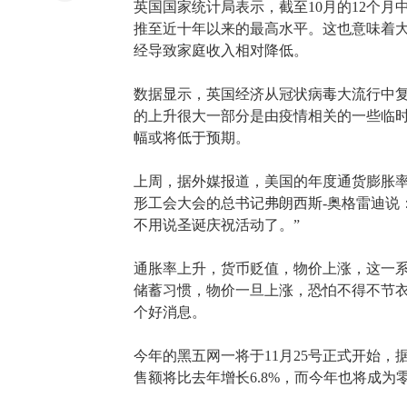
英国
国家统计局表示，截至
10月的12个月
推至
近十年以来的
最高水平
。
这也
意味着
经导致家庭收入相对降低。
数据显示，
英国经济从冠状病毒大流行中
的
上升很大一部分是
由疫情相关的一些临
幅或将低于预期。
上周，
据外媒报道，
美国
的
年度通货膨胀
形工会大会的总书记弗朗西斯
-奥格雷迪说
不用说圣诞庆祝活动了。
”
通胀率上升，货币贬值，物价上涨，这一
储蓄习惯，物价一旦上涨，恐怕不得不节
个好消息。
今年的黑五网一将于
11月25号正式开始
售额将比去年增长
6.8%，而今年也
将成为