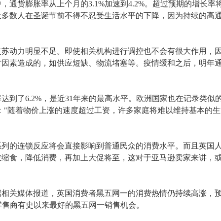
中，通货膨胀率从上个月的3.1%加速到4.2%。超过预期的增长
率
大多数人在圣诞节前
不得不忍受
生活水平的下降，因为
持续的高
复苏
动力明显不足
。
即使相关机构进行调控也
不会有
很大
作用，
时因素
造成的，如供应短缺
、
物流堵塞等。疫情缓和之后，明年
率
达到了
6.2%
，是近
31年来的最高水平。欧洲国家也在记录类似
："随着物价上涨的速度超过工资，许多家庭将难以维持基本的
系列的连锁反应将会直接影响到普通民众的消费水平。而且英国
衣缩食，降低消费，再加上大促将至，这对于亚马逊卖家来讲，
，据相关媒体报道，
英国消费者黑五网一的消费热情仍持续高涨，
零售商有史以来最好的黑五网一销售机会
。