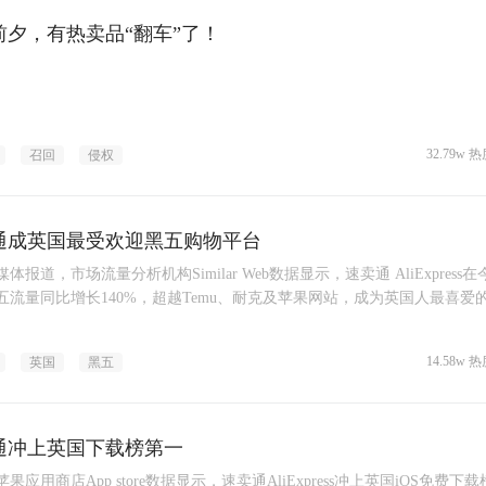
前夕，有热卖品“翻车”了！
32.79w 热
召回
侵权
通成英国最受欢迎黑五购物平台
体报道，市场流量分析机构Similar Web数据显示，速卖通 AliExpress
五流量同比增长140%，超越Temu、耐克及苹果网站，成为英国人最喜爱
。
14.58w 热
英国
黑五
通冲上英国下载榜第一
果应用商店App store数据显示，速卖通AliExpress冲上英国iOS免费下