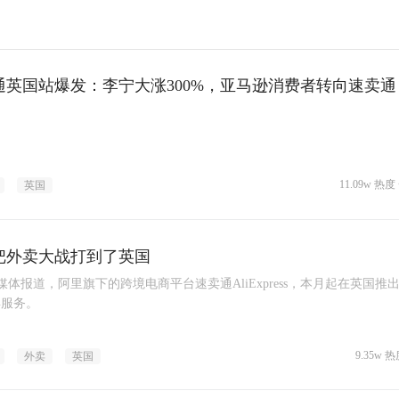
通英国站爆发：李宁大涨300%，亚马逊消费者转向速卖通
11.09w 热度 
英国
把外卖大战打到了英国
媒体报道，阿里旗下的跨境电商平台速卖通AliExpress，本月起在英国推出
卖服务。
9.35w 热
外卖
英国