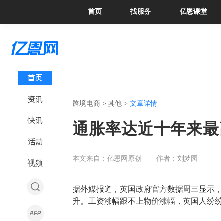
首页
找服务
亿恩课堂
首页
资讯
跨境电商 >
其他 >
文章详情
快讯
通胀率达近十年来最
活动
本文来自：亿恩网原创
作者：刘梦园
视频
据外媒报道，英国政府
官方数据周三显示
升
。
工资涨幅跟不上物价涨幅，英国人纷