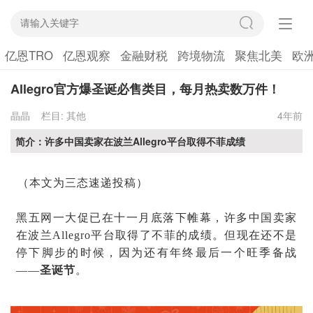
亿恩TRO
亿恩观察
金融财税
跨境物流
聚焦北美
欧
Allegro官方爆圣诞必售类目，每月热卖数万件！
晶晶
栏目:
其他
4年前
简介：许多中国卖家在波兰Allegro平台取得不菲成绩
（本文为三态速递投稿）
黑五网一大促已在十一月底落下帷幕，许多中国卖家
在波兰
Allegro平台取得了不菲的成绩。但现在还不是
停下脚步的时候，因为还有年终最后一个旺季备战
——
圣诞节
。