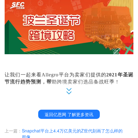
让我们一起来看
Allegro平台为卖家们提供的
2021年圣诞
节流行趋势预测
，帮
助跨境卖家们选品备战旺季！
Allegro平台
2021圣诞旺季如何选品？
11月中旬时，波兰的大街小巷就已经出现圣诞装饰物和
返回亿恩网 了解更多资讯
树。在波兰传统中，圣诞节是家庭团聚并一起辞旧迎新
的时刻。因此每年12月时，Allegro平台上圣诞装饰品
需求就会大幅上升。
平台数据表明
2021年波兰人全年都在
上一篇：
Snapchat平台上4.4万亿美元的Z世代刻画了怎么样的
群像
购买节日性装饰品。