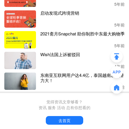
5年前
与往年一样，波兰人早在九月和十月之交就开始购买圣
启动发现式跨境营销
诞树。今年截止
10月中旬，平台就已经售出了3万棵圣诞
树。在Allegro平台，消费者经常购买人造圣诞树（占此
5年前
类销售额的 97%）。70%售出的圣诞树高度在151-220厘
2021斋月Snapchat 助你制胜中东最大购物季
米左右
。
5年前
Wish法国上诉被驳回
除了装饰品以外，圣诞节选购礼物的热潮也开始了！有
趣小物件、床上用品、化妆品、香水、儿童玩具、服
4年前
饰、收藏品和电子产品都是波兰人喜欢在节日赠送的礼
东南亚互联网用户达4.4亿，泰国越南发展潜
力大！
物！
4年前
觉得资讯文章够看？
资讯 服务 活动 总有你想看的
去首页