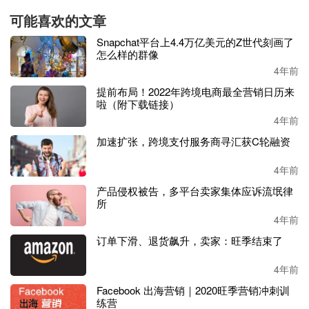
可能喜欢的文章
仅在今年
7月，距离圣诞节还有半年的时候，Allegro
Snapchat平台上4.4万亿美元的Z世代刻画了
平台就售出了数万件圣诞树的装饰品。消费者在平台
怎么样的群像
上搜索
精美的装饰品
，其中包括：圣诞树、圣诞树挂
4年前
件、室内外
led灯串、桌面摆件、圣诞马槽等。
提前布局！2022年跨境电商最全营销日历来
啦（附下载链接）
4年前
加速扩张，跨境支付服务商寻汇获C轮融资
4年前
产品侵权被告，多平台卖家集体应诉流氓律
所
4年前
订单下滑、退货飙升，卖家：旺季结束了
4年前
Facebook 出海营销｜2020旺季营销冲刺训
练营