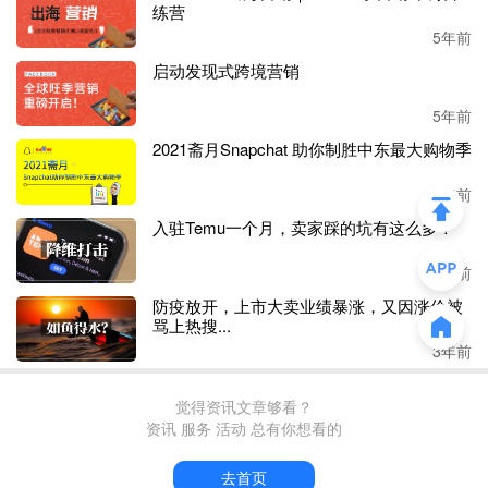
练营
5年前
启动发现式跨境营销
5年前
2021斋月Snapchat 助你制胜中东最大购物季
5年前
入驻Temu一个月，卖家踩的坑有这么多？
3年前
防疫放开，上市大卖业绩暴涨，又因涨价被
骂上热搜...
3年前
觉得资讯文章够看？
资讯 服务 活动 总有你想看的
去首页