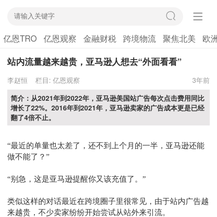
亿恩TRO
亿恩观察
金融财税
跨境物流
聚焦北美
欧
站内流量越来越贵，亚马逊人想去“外面看看”
李赵恒
栏目:
亿恩观察
3年前
简介：从2021年到2022年，亚马逊美国站广告每次点击费用同比
增长了22%。2016年到2021年，亚马逊卖家的广告成本更是已经
翻了4倍不止。
“
最近的单量也太差了，还不到上个月的一半，亚马逊还能
做不能了？
”
“
别急，这是亚马逊提醒你又该充值了。
”
类似这样的对话最近在跨境圈子里很常见，由于站内广告越
来越贵，不少卖家纷纷开始尝试从站外来引流。