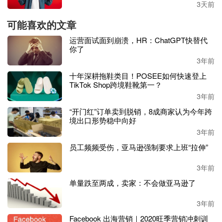
3天前
业在不断发展，卖家的营销策略也需要与时俱进，新的一年
我相信大部分卖家都可以克服困难，找到适合自己的营销方
可能喜欢的文章
法。”
运营面试面到崩溃，HR：ChatGPT快替代
你了
3年前
十年深耕拖鞋类目！POSEE如何快速登上
TikTok Shop跨境鞋靴第一？
3年前
“开门红”订单卖到脱销，8成商家认为今年跨
境出口形势稳中向好
3年前
员工频频受伤，亚马逊强制要求上班“拉伸”
3年前
单量跌至两成，卖家：不会做亚马逊了
3年前
Facebook 出海营销｜2020旺季营销冲刺训