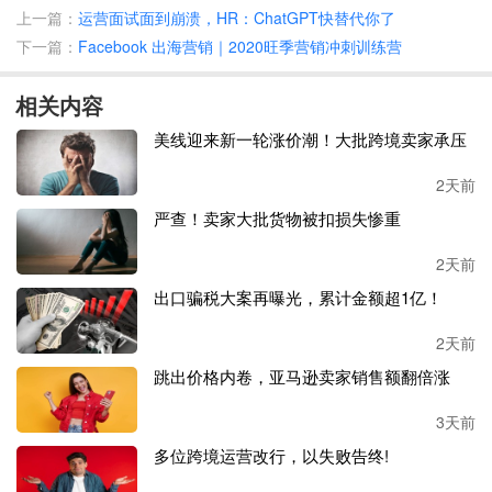
上一篇：
运营面试面到崩溃，HR：ChatGPT快替代你了
下一篇：
Facebook 出海营销｜2020旺季营销冲刺训练营
数据显示，使用社交媒体营销的亚马逊卖家中有
31%会使用
TikTok广告，同比增长65%。
这些卖家对
YouTube和Snapch
相关内容
at广告的使用量也分别增长了86%和41%，这表明现在卖家
对视频内容的需求在不断增长。
美线迎来新一轮涨价潮！大批跨境卖家承压
有卖家称，通过社媒引流是真的香，自己拍摄了一段产品介
2天前
绍视频上传到
TikTok以后就有不少人问是从哪买的，虽然转
严查！卖家大批货物被扣损失惨重
化率不好监测，但重点是不花钱啊！
2天前
此外，有
近一半的亚马逊卖家
(49%)计划在2023年与社交媒
出口骗税大案再曝光，累计金额超1亿！
体达人合作来推广他们的产品，
通过合作可以借助达人自身
的流量迅速把产品推给更多受众。
2天前
跳出价格内卷，亚马逊卖家销售额翻倍涨
不过，虽然大部分卖家都对
2023年十分看好，仍有一些卖家
对未来前景表达了担忧。部分卖家表示，运输成本、库容和
3天前
产品成本问题是他们比较担心的几个点。
多位跨境运营改行，以失败告终!
Junger Scout的中小企业管理部总裁迈克·舍舒克说：“电商行