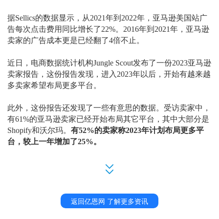
据
Sellics的数据显示，从2021年到2022年，亚马逊美国站广
告每次点击费用同比增长了22%。2016年到2021年，亚马逊
卖家的广告成本更是已经翻了4倍不止。
近日，电商数据统计机构
Jungle Scout发布了一份2023亚马逊
卖家报告，这份报告发现，进入2023年以后，开始有越来越
多卖家希望布局更多平台。
此外，这份报告还发现了一些有意思的数据。受访卖家中，
有
61%的亚马逊卖家已经开始布局其它平台，其中大部分是
Shopify和沃尔玛。
有
52%的卖家称2023年计划布局更多平
台，较上一年增加了25%。
另一方面，
2023年社媒营销或将成为亚马逊卖家的有力武
器，报告发现
有
41%的亚马逊卖家已经开始使用社交媒体营
销来推广自己的产品了
，比一年前增加了
15%，不少卖家在
TikTok和Youtube上的预算更是有了大幅提高。
返回亿恩网 了解更多资讯