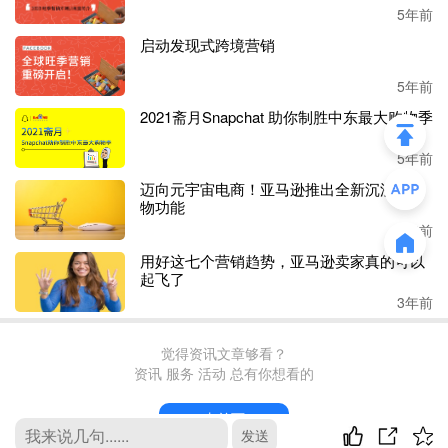
5年前
启动发现式跨境营销
5年前
2021斋月Snapchat 助你制胜中东最大购物季
5年前
迈向元宇宙电商！亚马逊推出全新沉浸式购
物功能
3年前
用好这七个营销趋势，亚马逊卖家真的可以
起飞了
3年前
觉得资讯文章够看？
资讯 服务 活动 总有你想看的
去首页
发送