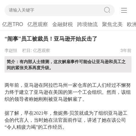
亿恩TRO
亿恩观察
金融财税
跨境物流
聚焦北美
欧
“闹事”员工被裁员！亚马逊开始反击了
李赵恒
栏目:
亿恩观察
3年前
简介：有内部人士猜测，这次解雇事件可能会让亚马逊和员工之
间的紧张关系再度升级。
两年前，亚马逊在阿拉巴马州一家仓库的工人们经过不懈努
力终于建立了亚马逊在美国的第一个工会组织。然而，该组
织的领导者称她刚刚被亚马逊解雇了。
据了解，早在
2021年，詹妮弗·贝茨就成为了组织亚马逊工
会的代言人，当时她在法官面前作证，讲述了她在该公司
“令人精疲力竭”
的
工作经历。