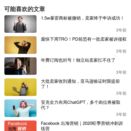
可能喜欢的文章
“我们将继续追究亚马逊的责任，并确保工人的声音被听
到，”阿佩尔鲍姆补充道。
1.5w暴雷商标被撤销，卖家终于申诉成功！
3年前
其实，亚马逊和员工之间的冲突长久以来一直存在，两边都
在为自己的利益而战斗，因此也没有谁对谁错之分。
最快下周TRO！PD前恐有一批卖家被诉侵权
3年前
不过，如果一家公司和员工之间的关系长期不和，可能也会
对公司的长远发展产生不利影响。
年费订阅也封号！独立站卖家扛不住了
3年前
大批卖家收到通知，亚马逊验证时限提前
了！
3年前
安克全力布局ChatGPT，多个岗位将被取
代？
3年前
Facebook 出海营销｜2020旺季营销冲刺训
练营