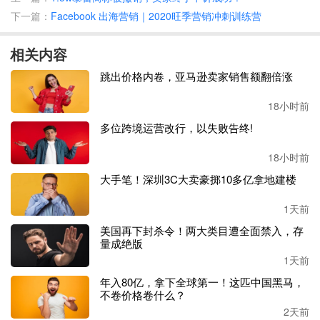
下一篇：
Facebook 出海营销｜2020旺季营销冲刺训练营
对此，亚马逊的一位发言人称，詹妮弗
·贝茨如果对这一决
定不满意可以提出上诉。
相关内容
亚马逊发言人玛丽
·凯特·帕拉迪斯在一份声明中称：“我们的
跳出价格内卷，亚马逊卖家销售额翻倍涨
记录显示，贝茨女士在职期间有一段时间没有上班，也没有
向公司报告，更没有提供文件来解释她为何旷工。虽然我们
18小时前
会努力满足团队对个人休假的需求，但和其它雇主一样，我
多位跨境运营改行，以失败告终!
们也会要求员工在休假方面符合公司的规定。”
18小时前
有内部人士猜测，这次解雇事件可能会让亚马逊和员工之间
大手笔！深圳3C大卖豪掷10多亿拿地建楼
的紧张关系再度升级。
1天前
美国国家劳资关系委员会主席斯图尔特
·阿佩尔鲍姆上周五
美国再下封杀令！两大类目遭全面禁入，存
在一份声明中表示：“现在很清楚的是，亚马逊解雇了我们
量成绝版
这一代最公开的工会领导人之一，原因是据称存在文件问
1天前
题，但是并没有拿出确切的证据。”
年入80亿，拿下全球第一！这匹中国黑马，
不卷价格卷什么？
阿佩尔鲍姆指责亚马逊称：
“解雇该仓库的工会领导人并不
2天前
会阻挡工会前进的脚步。”