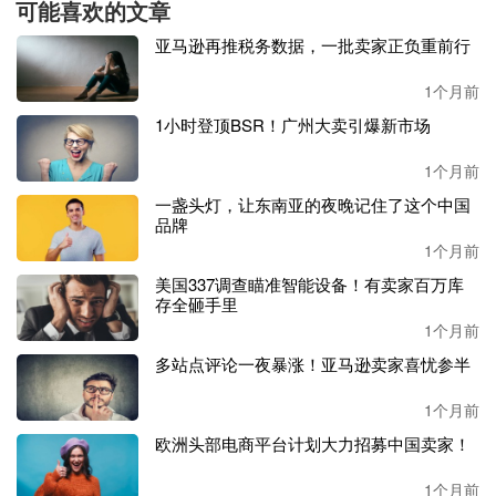
可能喜欢的文章
GCC 认证适用产品类别（12 岁以上成人通用消费品，CPSC
亚马逊再推税务数据，一批卖家正负重前行
官方管控品类）
家居类：床垫、地毯、双层床、成人家具、干墙、金属烛芯
1个月前
等。
1小时登顶BSR！广州大卖引爆新市场
服装类：成人服装、鞋类、家纺、窗帘、乙烯基薄膜等。
包装类：防儿童开启包装、油漆
/涂层、人造余烬材料、烟
1个月前
花等。
工具类：电动割草机、便携式气体容器、多用途打火机、泳
一盏头灯，让东南亚的夜晚记住了这个中国
品牌
池滑梯等。
1个月前
电池
/电子类：锂电池、纽扣电池、便携式电源、充电器、
非儿童电子设备等。
美国337调查瞄准智能设备！有卖家百万库
存全砸手里
“儿童玩具/产品需要卖家自己提供IOR和Bond，走自税单票
1个月前
单清渠道;如果是GCC类产品(成人服装类)，只需要提供材
多站点评论一夜暴涨！亚马逊卖家喜忧参半
料，由货代进行eFiling电子备案。”货代小张表示，7 月 8 日
CPSC eFiling 正式落地后，CPC 证书标注的进口商、CPSC
1个月前
线上申报注册主体、实际清关 IOR 记录进口商，三方主体
欧洲头部电商平台计划大力招募中国卖家！
名称、地址等信息需100%匹配。
1个月前