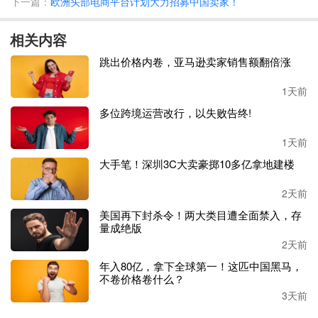
下一篇：
欧洲头部电商平台计划大力招募中国卖家！
统自动校验通过后才能清关。
相关内容
“并非所有进口商品都需完成 eFiling 电子申报，仅需要出具
CPC 或 GCC 合规证书的产品才受约束。”这位业内提醒
跳出价格内卷，亚马逊卖家销售额翻倍涨
道，卖家可对照官方发布的约 600 项 HS 编码初步自查，也
能登录 CPSC 官网精准判定品类；其中 12 岁及以下儿童产
1天前
品配套 CPC 证书，成人普通消费品则使用 GCC 证书。以下
多位跨境运营改行，以失败告终!
是部分需要的产品类别：
1天前
CPC认证适用产品类别（仅限设计、销售给 12 周岁及以下
大手笔！深圳3C大卖豪掷10多亿拿地建楼
儿童使用的商品）
儿童家具类：儿童床、儿童桌椅、儿童衣柜等。
2天前
儿童电子产品类：儿童智能玩具、儿童电子手表等。
美国再下封杀令！两大类目遭全面禁入，存
儿童服饰类：儿童服装、鞋子、帽子、内衣、睡衣、围巾、
量成绝版
手套等。
2天前
儿童玩具类：毛绒玩具、益智玩具、积木、遥控玩具、拼
年入80亿，拿下全球第一！这匹中国黑马，
图、弹射玩具等。
不卷价格卷什么？
婴童用品类：婴儿奶瓶、安抚奶嘴、婴儿床、学步车、儿童
3天前
餐具、婴儿推车、安全座等。