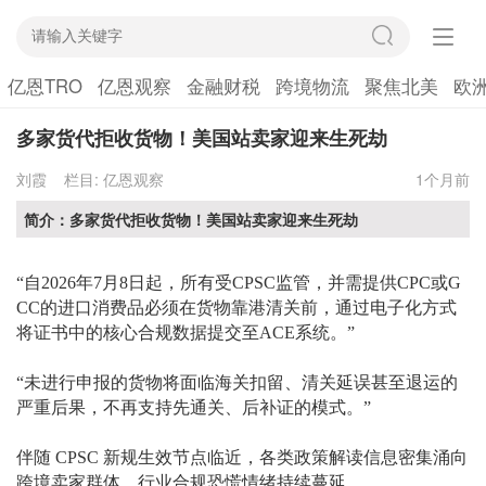
亿恩TRO
亿恩观察
金融财税
跨境物流
聚焦北美
欧
多家货代拒收货物！美国站卖家迎来生死劫
刘霞
栏目:
亿恩观察
1个月前
简介：多家货代拒收货物！美国站卖家迎来生死劫
“自2026年7月8日起，所有受CPSC监管，并需提供CPC或G
CC的进口消费品必须在货物靠港清关前，通过电子化方式
将证书中的核心合规数据提交至ACE系统。”
“未进行申报的货物将面临海关扣留、清关延误甚至退运的
严重后果，不再支持先通关、后补证的模式。”
伴随
CPSC 新规生效节点临近，各类政策解读信息密集涌向
跨境卖家群体，行业合规恐慌情绪持续蔓延。