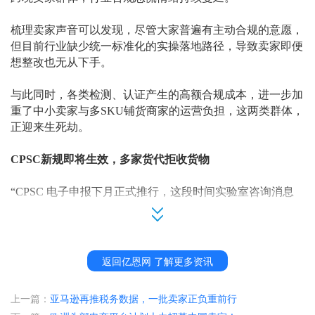
梳理卖家声音可以发现，尽管大家普遍有主动合规的意愿，
但目前行业缺少统一标准化的实操落地路径，导致卖家即便
想整改也无从下手。
与此同时，各类检测、认证产生的高额合规成本，进一步加
重了中小卖家与多
SKU铺货商家的运营负担，这两类群体，
正迎来生死劫。
CPSC新规即将生效，多家货代拒收货物
“CPSC 电子申报下月正式推行，这段时间实验室咨询消息
直接爆满。一边要答复卖家各类疑问，一边接收送检样品、
排单检测出具报告，认证业务很久没这么热火朝天了。”一
位业内表示。
返回亿恩网 了解更多资讯
CPSC eFiling，全称是"合规证书电子备案"，也就是以前卖
家随货附带的CPC/GCC纸质证书，2026年7月8日 以后必须
上一篇：
亚马逊再推税务数据，一批卖家正负重前行
变成结构化电子数据，通过美国海关ACE系统提前提交，系