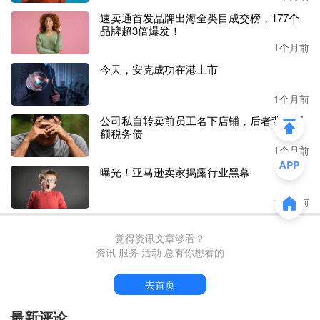
若出现主体信息错位，
ACE 系统自动校验失败，货物可能
速卖通首发品牌出海全类目成交榜，177个
将直接被扣，产生滞港费、查验成本，严重时面临退运与高
品牌超3倍爆发！
额行政罚款。
1个月前
今天，安克成功在港上市
据知情人士透露，
CPSC扣留货物时长预计可达 45–60 天；
滞港费单柜每日 $150–$300，滞留两个月仅柜租成本就数万
1个月前
美金。
公司私自转卖前员工名下店铺，后者背上巨
额税务债
“受新政影响，不少货代发布通知暂缓承接儿童类货品，童
1个月前
装、儿童玩具两大品类拒收情况尤为普遍，儿童品类卖家承
曝光！亚马逊卖家揭露行业黑幕
压加剧。”多位卖家观察发现，近期很多货代都不收CPSC波
及的货物了。不管是货代还是卖家，眼下都在为此承受不小
1个月前
压力。
小张当前已全面拒收需
觉得资讯文章够看？
CPC 认证的儿童产品，因为现阶段
资讯 服务 活动 总有你想看的
业内均无法预判7月新政落地后美国海关的实际查验执行尺
度。
去首页
“GCC 品类虽然更安全一些，但服饰类GCC接单量同样很
最新评论
少。但凡柜内夹带 CPC 儿童货，风险极高；纯 GCC 普通货