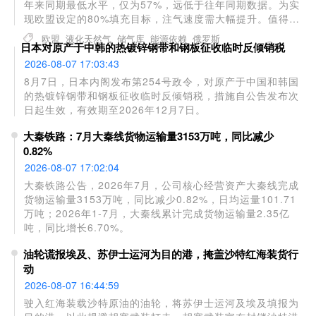
年来同期最低水平，仅为57%，远低于往年同期数据。为实
现欧盟设定的80%填充目标，注气速度需大幅提升。值得注
意的是，欧盟今年对俄管道气和LNG的进口量分别同比增长
欧盟
液化天然气
储气库
能源依赖
俄罗斯
日本对原产于中韩的热镀锌钢带和钢板征收临时反倾销税
7%和11%，俄气仍占欧盟消费量的12%。法国、比利时和西
班牙是主要进口国，其中比利时7月进口的LNG全部来自俄
2026-08-07 17:03:43
罗斯。
8月7日，日本内阁发布第254号政令，对原产于中国和韩国
的热镀锌钢带和钢板征收临时反倾销税，措施自公告发布次
日起生效，有效期至2026年12月7日。
大秦铁路：7月大秦线货物运输量3153万吨，同比减少
0.82%
2026-08-07 17:02:04
大秦铁路公告，2026年7月，公司核心经营资产大秦线完成
货物运输量3153万吨，同比减少0.82%，日均运量101.71
万吨；2026年1-7月，大秦线累计完成货物运输量2.35亿
吨，同比增长6.70%。
油轮谎报埃及、苏伊士运河为目的港，掩盖沙特红海装货行
动
2026-08-07 16:44:59
驶入红海装载沙特原油的油轮，将苏伊士运河及埃及填报为