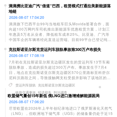
济刚需”。大众已证实计划裁员至多10万人并关停部分工厂，
滴滴携比亚迪广汽“借道”巴西，租赁模式打通拉美新能源落
系89年来最大规模重组。业绩承压直接诱因包括关税负担
地链
——今年美国关税预计带来40亿欧元成本，以及中国市场销
量大幅下滑，上半年在华销量同比下降25.9%。
2026-08-07 17:04:20
滴滴旗下巴西平台99与当地租车巨头Movida签署合作，面
向超100万网约车司机推出新能源车优惠租赁方案，计划三
年惠及5万名从业者、降低租车成本25%。比亚迪、广汽等
中国车企的车辆将经此直送运营端。目前99平台已登记纯电
车超3.5万辆，累计服务2700万人次，未来五年目标推动30
克拉斯诺亚尔斯克货运列车脱轨事故致300万卢布损失
万辆新能源车上平台。滴滴正以“出行平台+本地租赁+中国车
厂+充电生态”四角绑定，将国内绿色出行模式复制拉美，为
2026-08-07 17:08:19
新能源车企解决海外规模化落地的核心难题。
7月初在克拉斯诺亚尔斯克边疆区发生的货运列车13节车厢
脱轨事故，造成的损失超过300万卢布。事故发生于7月4
日，地点在克拉斯诺亚尔斯克边疆区570公里路标至科舒尔
尼科沃路段之间，导致接触网支柱受损并影响了该地区的列
车运行。调查显示，事故造成铁轨上部结构和13节脱轨车厢
货运列车脱轨
克拉斯诺亚尔斯克边疆区
损坏，运输公司因此蒙受经济损失。目前相关部门已根据
铁路交通事故
经济损失
刑法调查
《俄罗斯联邦刑法典》第263条第1款立案调查，指控涉及因
欧盟储气量创15年新低 俄LNG进口激增难解能源困局
过失违反铁路交通安全运营规定并导致重大损失。
2026-08-07 17:06:20
尽管欧盟在2026年上半年创纪录地进口了俄罗斯液化天然气
（LNG），但欧洲地下储气库（UGS）的储备量仍处于近15