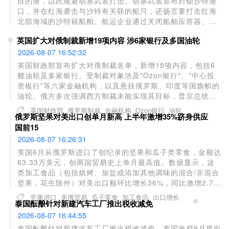
目的港，以此规避胡塞武装打击。胡塞武装宣布封锁沙特港
口，并在红海袭击与沙特有关联的船只，还扬言要打击红海
北部海域的沙特籍船舶。航运企业通过关闭船舶应答器、填
报虚假目的港（例如埃及艾因苏赫纳港）来掩盖真实航行意
英国扩大对俄制裁新增19项内容 涉6家银行及多国油轮
图。该港口配备储罐与管线，服务途经苏伊士运河的航运。
2026-08-07 16:52:32
英国财政部宣布扩大对俄制裁名单，新增19项内容，包括6
艘油轮及多家银行。受制裁对象涉及"Ozon银行"、"中心投
资银行"等六家金融机构，以及悬挂俄罗斯、印度等国旗帜的
油轮。俄方多次强调西方制裁未能实现其目标，普京总统指
出遏制和削弱俄罗斯是西方的长期战略，同时承认制裁对全
英国财政部
俄罗斯制裁
金融机构
Ozon银行
油轮
俄罗斯坚果对美出口创单月新高 上半年激增35%跻身供应
球经济造成严重冲击。
国前15
2026-08-07 16:26:31
美国6月从俄罗斯进口了创纪录的坚果和瓜子类零食，金额达
63.33万美元，创两国贸易史上单月最高值。数据显示，这
类加工食品（包括烘烤、加盐或添加其他调味的混合/非混合
坚果，花生除外）对美出口额环比增长36%，同比激增2.7
倍。上半年俄罗斯对美坚果出口总额达260万美元，同比增
坚果进口
美俄贸易
瓜子零食
加工食品
出口增长
泰国酝酿针对新建汽车工厂推出税收减免
长35%。目前美国最大进口来源国为加拿大（1450万美
元）、越南（1230万美元）和泰国（620万美元），俄罗斯
2026-08-07 16:44:55
在供应国中排名第15位，较上月提升1位，较去年同期上升6
泰国酝酿针对新建汽车工厂推出税收减免。泰国政府9月将向