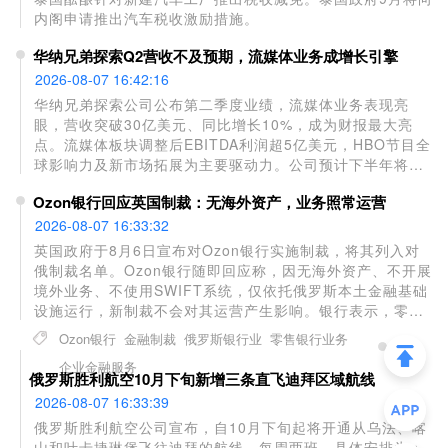
位。
内阁申请推出汽车税收激励措施。
华纳兄弟探索Q2营收不及预期，流媒体业务成增长引擎
2026-08-07 16:42:16
华纳兄弟探索公司公布第二季度业绩，流媒体业务表现亮
眼，营收突破30亿美元、同比增长10%，成为财报最大亮
点。流媒体板块调整后EBITDA利润超5亿美元，HBO节目全
球影响力及新市场拓展为主要驱动力。公司预计下半年将持
续强势。但受NBA赛事版权流失、电影票房表现不佳拖累，
Ozon银行回应英国制裁：无海外资产，业务照常运营
当季总营收87.2亿美元，同比下跌11%，不及华尔街预期的
92.9亿美元；归属于公司净利润大幅降至1.49亿美元，远低
2026-08-07 16:33:32
于去年同期的15.8亿美元。
英国政府于8月6日宣布对Ozon银行实施制裁，将其列入对
俄制裁名单。Ozon银行随即回应称，因无海外资产、不开展
境外业务、不使用SWIFT系统，仅依托俄罗斯本土金融基础
设施运行，新制裁不会对其运营产生影响。银行表示，零售
客户仍可正常使用银行卡支付及存取款服务，企业客户的账
Ozon银行
金融制裁
俄罗斯银行业
零售银行业务
户及贷款业务也未受限制。Ozon银行于2026年第二季度跻
企业金融服务
身俄罗斯资产规模前20大银行之列。
俄罗斯胜利航空10月下旬新增三条直飞迪拜区域航线
2026-08-07 16:33:39
俄罗斯胜利航空公司宣布，自10月下旬起将开通从乌法、喀
山和叶卡捷琳堡飞往迪拜的航线，每周两班。具体安排为：