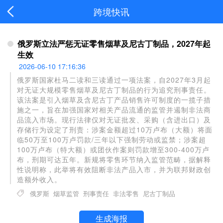
跨境快讯
俄罗斯立法严惩无证零售烟草及尼古丁制品，2027年起
生效
2026-06-10 17:16:36
俄罗斯国家杜马二读和三读通过一项法案，自2027年3月起
对无证大规模零售烟草及尼古丁制品的行为追究刑事责任。
该法案是引入烟草及含尼古丁产品销售许可制度的一揽子措
施之一，旨在加强国家对相关产品流通的监管并遏制非法商
品流入市场。现行法律仅对无证批发、采购（含进出口）及
存储行为设定了刑责：涉案金额超过10万卢布（大额）将面
临50万至100万卢罚款/三年以下强制劳动或监禁；涉案超
100万卢布（特大额）或团伙作案则罚款增至300-400万卢
布，刑期可达五年。新规将零售环节纳入监管范畴，据解释
性说明称，此举将有效阻断非法产品入市，并为联邦财政创
造额外收入。
俄罗斯
烟草监管
刑事责任
非法零售
尼古丁制品
生成海报