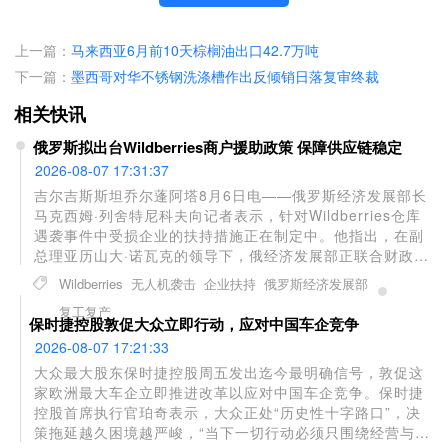
上一篇：
马来西亚6月前10天棕榈油出口42.7万吨
下一篇：
墨西哥对华不锈钢洗涤槽作出反倾销日落复审终裁
相关快讯
俄罗斯拟出台Wildberries商户援助政策 保障供应链稳定
2026-08-07 17:31:37
吉尔吉斯斯坦乔尔蓬阿塔8月6日电——俄罗斯经济发展部长
马克西姆·列舍特尼科夫向记者表示，针对Wildberries仓库
遇袭事件中受损企业的扶持措施正在制定中。他指出，在副
总理亚历山大·诺瓦克的领导下，俄经济发展部正联合财政
部、联邦税务局和中央银行研究一系列援助方案，首要目标
Wildberries
无人机袭击
企业扶持
俄罗斯经济发展部
是恢复商品稳定供应并帮助供应商复工复产。近期
复工复产
Wildberries多个物流中心遭乌克兰无人机袭击后，诺瓦克已
保时捷控股敦促大众立即行动，应对中国车企竞争
要求制定专项帮扶政策，该电商平台也同步启动了商户援助
2026-08-07 17:21:33
计划。
大众最大股东保时捷控股周五发出迄今最明确信号，敦促这
家欧洲最大车企立即推进改革以应对中国车企竞争。保时捷
控股首席执行官珀奇表示，大众正处“历史性十字路口”，决
策拖延越久困境越严峻，“当下一切行动必须只围绕经营与经