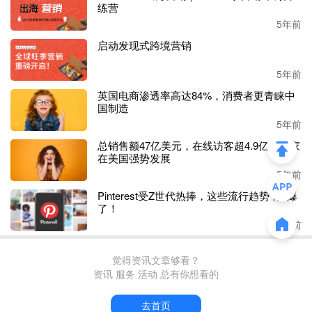
练营
5年前
启动发现式跨境营销
5年前
英国电商渗透率高达84%，消费者更青睐中
国制造
5年前
总销售额47亿美元，在线访客超4.9亿，宜家
在美国强势发展
5年前
Pinterest受Z世代热捧，这些流行趋势“潮”爆
了！
5年前
觉得资讯文章够看？
资讯 服务 活动 总有你想看的
去首页