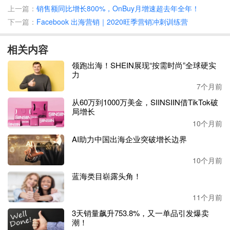
上一篇：
销售额同比增长800%，OnBuy月增速超去年全年！
下一篇：
Facebook 出海营销｜2020旺季营销冲刺训练营
相关内容
领跑出海！SHEIN展现“按需时尚”全球硬实
力
7个月前
从60万到1000万美金，SIINSIIN借TikTok破
局增长
从上图中可以发现，
2020年，在美国、英国、印度尼西亚、
10个月前
巴西、印度、俄罗斯等多个国家，人们在移动设备上花费的
时间均有不同程度的增长。
AI助力中国出海企业突破增长边界
其中，与看直播电视相比，美国人在移动设备上花费的时间
10个月前
增加了
8％，在这之中，千禧一代和X世代在智能手机上花
蓝海类目崭露头角！
费的时间分别增加了18％和30％。
11个月前
据
App Annie的调查结果显示，
2020年下半年，美国人平均
3天销量飙升753.8%，又一单品引发爆卖
每天观看3.7个小时的直播电视，而在移动设备上花费4个小
潮！
时
。