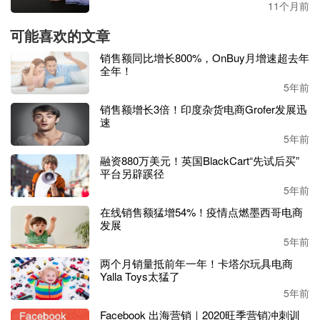
11个月前
可能喜欢的文章
消费者在移动设备上花费更多时间相应地促进了移动商务的
发展。
App Annie的报告显示，
全球消费者
2020年在购物应
销售额同比增长800%，OnBuy月增速超去年
用上花费了820亿小时，比2019年增长了30％
。
全年！
5年前
种种数据向我们证明了移动商务的发展，各位卖家也要意识
销售额增长3倍！印度杂货电商Grofer发展迅
到
智能手机已经成为消费者参与
营销
活动的重要渠道，在将
速
来移动设备也有望促成更多的销售
。
5年前
融资880万美元！英国BlackCart“先试后买”
针对移动商务不断发展的情况，有许多公司
推出了专用
于移
平台另辟蹊径
动设备
的电子商务应用程序
，为消费者提供与喜爱的品牌进
5年前
行互动的新方式。
在线销售额猛增54%！疫情点燃墨西哥电商
发展
各位卖家也要多重视在移动渠道方面的营销，比如打造适合
5年前
移动设备访问的网站、针对移动设备优化电子邮件页面等。
两个月销量抵前年一年！卡塔尔玩具电商
Yalla Toys太猛了
想要进群交流的卖家，欢迎添加小编微信
Ennews
5年前
_，拉你进独立站卖家交流群！
Facebook 出海营销｜2020旺季营销冲刺训