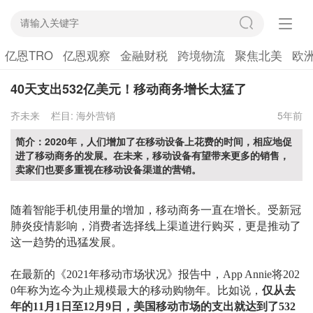
亿恩TRO
亿恩观察
金融财税
跨境物流
聚焦北美
欧
40天支出532亿美元！移动商务增长太猛了
齐未来
栏目:
海外营销
5年前
简介：2020年，人们增加了在移动设备上花费的时间，相应地促
进了移动商务的发展。在未来，移动设备有望带来更多的销售，
卖家们也要多重视在移动设备渠道的营销。
随着
智能手机使用量的增加
，移动商务一直在
增长
。受新冠
肺炎疫情影响，消费者选择线上渠道进行购买，更是推动了
这一趋势的迅猛发展。
在最新的《
2021年移动市场状况》报告中，App Annie将202
0年称为迄今为止规模最大的移动购物年。比如说，
仅从去
年的
11月1日至12月9日，美国移动市场的支出就达到了532