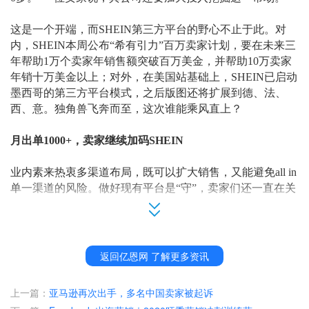
这是一个开端，而
SHEIN第三方平台的野心不止于此。对
内，SHEIN本周公布“希有引力”百万卖家计划，要在未来三
年帮助1万个卖家年销售额突破百万美金，并帮助10万卖家
年销十万美金以上；对外，在美国站基础上，SHEIN已启动
墨西哥的第三方平台模式，之后版图还将扩展到德、法、
西、意。独角兽飞奔而至，这次谁能乘风直上？
月出单
1000+，卖家继续加码SHEIN
业内素来热衷多渠道布局，既可以扩大销售，又能避免
all in
单一渠道的风险。做好现有平台是“守”，卖家们还一直在关
注有潜力的新平台，期待打开新的销售通道。从DTC巨头转
型平台化的SHEIN，来得刚刚好。
Apptopia全球App下载榜单显示，2022年SHEIN安装量为2.2
返回亿恩网 了解更多资讯
9亿次，是全球下载量最大的购物应用程序，用户量之大可
想而知，因此许多卖家入驻后很快就接到订单。“才上了两
上一篇：
亚马逊再次出手，多名中国卖家被起诉
个产品，出单了，4单。”“珠宝饰品，上线第一天就出单