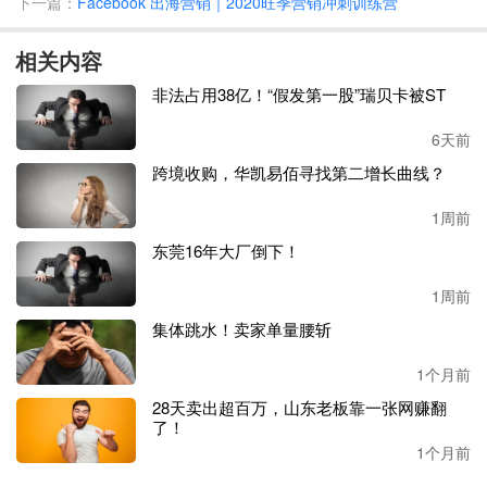
下一篇：
Facebook 出海营销｜2020旺季营销冲刺训练营
了。”“开店不到一周出了第一单，今天刚好一个月，现在稳
定在一天30单左右。”
相关内容
一位卖家先后入驻了
SHEIN和另一个平台。
“事实证明，希
非法占用38亿！“假发第一股”瑞贝卡被ST
音起量更快，一个月稍有成效。
现在上了几十个款，销量主
要看产品，价格问题不是很大。
”
该卖家展示的后台截图显
6天前
示，其前天销量为
885件，昨天销量为895件，日出单量已接
跨境收购，华凯易佰寻找第二增长曲线？
近900。
1周前
老卖家的动作更快。
东莞16年大厂倒下！
一个
深耕
DIY手工行业
的知名
跨境出海
DTC企业，
此前
已入
1周前
驻亚马逊等多个线上线下销售渠道。
集体跳水！卖家单量腰斩
该公司了解到，
SHEIN平台发展快、流量大，在年轻用户特
1个月前
别是女性用户群体中特别受欢迎，而公司产品处于家庭手工
28天卖出超百万，山东老板靠一张网赚翻
操作爱好类DIY赛道，超过60%的消费者为女性群体，年龄
了！
层在25 -34岁间，与SHEIN用户匹配度较好。因此在其开放
1个月前
第三方平台模式后，
该企业
立即入驻，希望让更多潜在客户
了解公司产品。