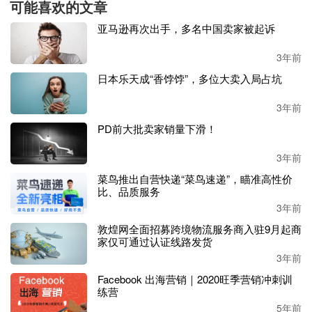
可能喜欢的文章
亚马逊再次出手，多名中国卖家被起诉
4月3日，
品牌
在
SHEIN上架了第一款商品，当天就出了3
单，目前店铺月订单量已达1000+，业绩超出预期。
3年前
日本乐天成“香饽饽”，多位大卖入局占坑
“
入驻
SHEIN前期比较惊喜，链接一上架就有出单。公司非
常重视这个平台的发展，也愿意加大投入去挖掘平台的市
3年前
场
，包括平台仓的备货、对平台活动、广告等方面的投入和
配合。
”其工作人员表示。
PD前大批卖家销量下滑！
3年前
相比其他平台，
SHEIN买家的留评率也很香。
据该企业
透
露：
“近一个月，买家留评率大约在37%，店铺评分4.69，退
菜鸟推出自营快递“菜鸟速递”，瞄准高性价
比、品质服务
货率约1.95%。”其一款便携式热压机已摘得不少五星好评，
其中一条评论点赞：“令人惊讶，产品和卖家秀完全一样，
3年前
而且效果很好，绝对值得购买！”
敦煌网全面招募跨境物流服务商入驻9月起商
家仅可通过认证线路发货
不少卖家已经吃到了平台红利，但
SHEIN要再添一把火。
3年前
Facebook 出海营销｜2020旺季营销冲刺训
SHEIN推出
百万卖家新计划
练营
5年前