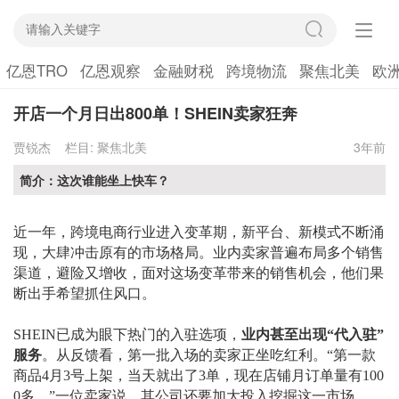
亿恩TRO
亿恩观察
金融财税
跨境物流
聚焦北美
欧
开店一个月日出800单！SHEIN卖家狂奔
贾锐杰
栏目:
聚焦北美
3年前
简介：这次谁能坐上快车？
近一年，跨境电商行业进入变革期，新平台、新模式不断涌
现，大肆冲击原有的市场格局。业内卖家普遍布局多个销售
渠道，避险又增收，面对这场变革带来的销售机会，他们果
断出手希望抓住风口。
SHEIN已成为眼下热门的入驻选项
，
业内甚至出现
“代入驻”
服务
。从反馈看，第一批入场的卖家正坐吃红利。
“第一款
商品4月3号上架，当天就出了3单，现在店铺月订单量有100
0多。”一位卖家说，其公司还要加大投入挖掘这一市场。