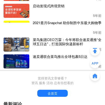
本周，
SHEIN公布“希有引力”百万卖家计划，要在未来三年
启动发现式跨境营销
帮助全球10000个卖家年销售额突破百万美元、帮助十万卖
家年销十万美金以上。
平台将重点从鞋包首饰、美容彩妆、
5年前
家居用品、配饰、
3C用品、运动产品、宠物配饰、创意文
2021斋月Snapchat 助你制胜中东最大购物季
具等热招品类逐渐拓展至全品类卖家。
5年前
百万卖家计划也将中小卖家纳入其中，目标是帮助
10万个中
菜鸟集团CEO万霖：今年将联合速卖通推“全
小卖家年销售额达到10万美元。
球五日达”，打造国际快递新标杆
3年前
SHEIN对平台模式的决心可见一斑。对于刚刚开启新模式的
速卖通联合菜鸟推出全球包裹5日达
平台来说，这不是一个小目标，但SHEIN庞大的市场和用户
群体为此提供了支持。
3年前
为把计划落到实处，
SHEIN推出了卖家全生命周期成长赋
能，包括全流程培训体系、运营与工具赋能、一站式履约支
觉得资讯文章够看？
资讯 服务 活动 总有你想看的
持、订单与结款支持、低投入成本、综合竞争力提升在内的
六大扶持政策，覆盖引入、成长到综合能力提升各个阶段，
去首页
针对性解决卖家的经营痛点。
最新评论
就培训体系而言，
从小白
卖家
到入门再到精通，
SHEIN安排