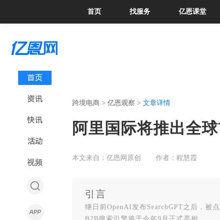
首页
找服务
亿恩课堂
首页
资讯
跨境电商 >
亿恩观察 >
文章详情
快讯
阿里国际将推出全球首
活动
本文来自：亿恩网原创
作者：程慧霞
视频
引言
继日前OpenAI发布SearchGPT之后，
B2B搜索引擎将于今年9月正式亮相。