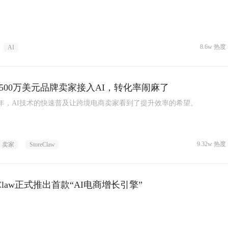
8.6w 热度 
AI
1500万美元品牌卖家接入AI，转化率闹麻了
年，AI技术的快速普及让跨境电商卖家看到了提升效率的希望。
9.32w 热度 
卖家
StoreClaw
reClaw正式推出首款“AI电商增长引擎”