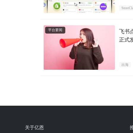
StoreCl
平台要闻
飞书点
正式
出海
关于亿恩