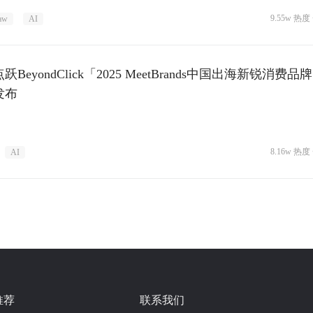
9.55w 热度 
aw
AI
跃BeyondClick「2025 MeetBrands中国出海新锐消费品
发布
8.16w 热度 
AI
推荐
联系我们