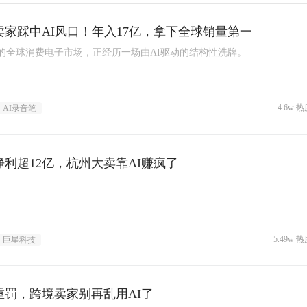
卖家踩中AI风口！年入17亿，拿下全球销量第一
6年的全球消费电子市场，正经历一场由AI驱动的结构性洗牌。
4.6w 热
AI录音笔
净利超12亿，杭州大卖靠AI赚疯了
5.49w 热
巨星科技
重罚，跨境卖家别再乱用AI了