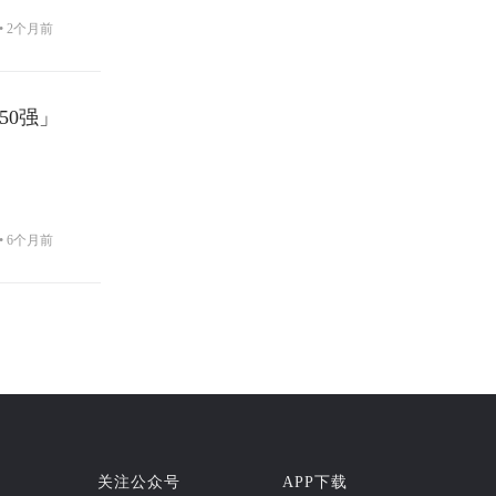
•
2个月前
牌50强」
•
6个月前
关注公众号
APP下载