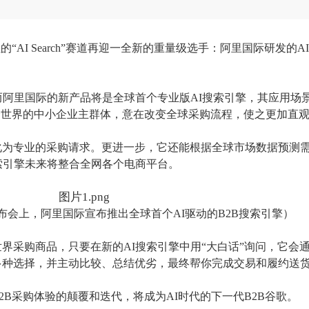
燃的
“
AI Searc
h”
赛道再迎一全新的重量级选手：阿里国际研发的AI
而阿里国际的新产品将是全球首个专业版AI搜索引擎，其应用场
全世界的中小企业主群体，意在改变全球采购流程，使之更加直
化为专业的采购请求。更进一步，它还能根据全球市场数据预测
索引擎未来将整合全网各个电商平台。
布会上，阿里国际宣布推出全球首个
AI驱动的B2B搜索引擎）
世界采购商品，只要在新的
AI搜索引擎中用“大白话”询问，它会
多种选择，并主动比较、总结优劣，最终帮你完成交易和履约送
B2B采购体验的颠覆和迭代，将成为A
I
时代的下一代
B2B谷歌。