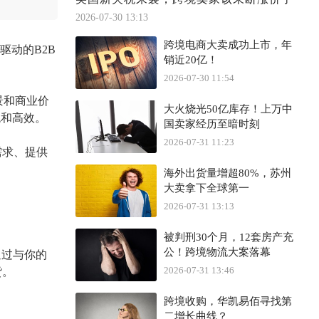
2026-07-30 13:13
跨境电商大卖成功上市，年
驱动的B2B
销近20亿！
2026-07-30 11:54
景和商业价
大火烧光50亿库存！上万中
观和高效。
国卖家经历至暗时刻
2026-07-31 11:23
需求、提供
海外出货量增超80%，苏州
大卖拿下全球第一
2026-07-31 13:13
被判刑30个月，12套房产充
公！跨境物流大案落幕
通过与你的
2026-07-31 13:46
货。
跨境收购，华凯易佰寻找第
二增长曲线？