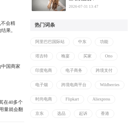
2026-07-31 13:47
也不会精
热门词条
的结果。
阿里巴巴国际站
中东
功能
塔吉特
晚宴
买家
Otto
为中国商家
印度电商
电子商务
跨境支付
电子烟
跨境电商平台
Wildberries
时尚电商
Flipkart
Aliexpress
其在
40多个
调用量就会翻
京东
选品
起诉
香港