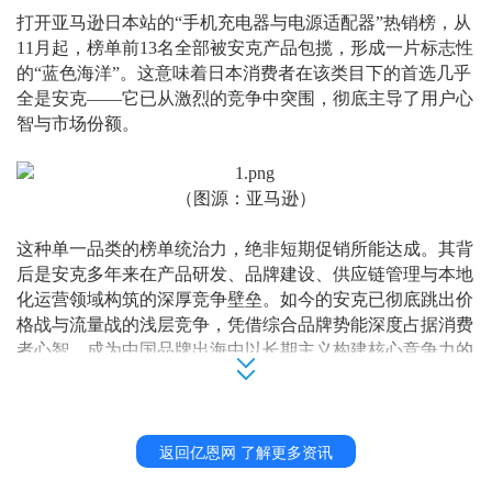
打开亚马逊日本站的
“手机充电器与电源适配器”热销榜，从
11月起，榜单前13名全部被安克产品包揽，形成一片标志性
的“蓝色海洋”。这意味着日本消费者在该类目下的首选几乎
全是安克——它已从激烈的竞争中突围，彻底主导了用户心
智与市场份额。
（图源：亚马逊）
这种单一品类的榜单统治力，绝非短期促销所能达成。其背
后是安克多年来在产品研发、品牌建设、供应链管理与本地
化运营领域构筑的深厚竞争壁垒。如今的安克已彻底跳出价
格战与流量战的浅层竞争，凭借综合品牌势能深度占据消费
者心智，成为中国品牌出海中以长期主义构建核心竞争力的
典范。
安克在日本市场的成功，一个关键却常被忽略的细节在于：
返回亿恩网 了解更多资讯
其运营主体是一家完全本土化的法人实体
：
Anker Japan Co.,
Ltd.。这不仅是税务安排，更是深度的市场嵌入策略。