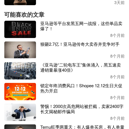
3天前
得不重新审视生存策略。为此，我们采访了两位不同规模的
可能喜欢的文章
亚马逊日本站 3C 卖家，探寻他们的破局之道。
亚马逊等平台发黑五网一战报，这些单品卖
1.3C卖家
：撤离正面战场，以本地化与场景创新突围
爆了！
8个月前
深耕
3C配件赛道7年、年营收2亿元的Frank，其公司曾在移
狠砸2.7亿！亚马逊传奇大卖吞并竞争对手
动电源领域与安克直接对垒，如今已果断将重心转向智能穿
戴配件及车载智能设备。“安克的垄断让我们彻底放弃了充
8个月前
电类目的正面竞争，” 他直言不讳，“他们2024年研发投入高
《亚马逊“二轮电车王”集体涌入，黑五速卖
达21亿元，这相当于我们年营收的10倍，这种差距根本无法
通销量暴涨40倍》
靠低价弥补。”
8个月前
锁定年终消费风口！Shopee 12.12生日大促
在
Frank看来，安克的优势不仅在于规模效应，更在于对日
热力开启
本市场的深度适配。日本消费者对品质和品牌认可度极高，
8个月前
安克通过本地法人实体运作、海量专利背书，即便产品价格
高出同类30%，依然能稳居销量榜首，这正是品牌溢价的核
警惕！2000次高危网站被拦截，卖家2400字
长文揭秘邮件骗局
心威力。
8个月前
深受安克本地化策略启发，
Frank
的公司在
2023年注册了日
Temu旺季两重天：有人爆单买房，有人单量