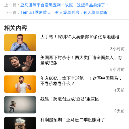
上一篇：
亚马逊等平台发黑五网一战报，这些单品卖爆了！
在法律层面，本地公司身份使其在亚马逊平台规则中更易获
下一篇：
Temu旺季两重天：有人爆单买房，有人单量腰斩
得促销资源和流量扶持。在消费者认知层面，
“Anker Japan”
的品牌标识有效消解了外国品牌的隔阂感，显著提升了信任
相关内容
度与亲和力。面对封闭而挑剔的日本市场，这一举措让安克
得以将自己塑造为深度融入本地生态的“优等生”，而不仅是
大手笔！深圳3C大卖豪掷10多亿拿地建楼
一个跨境卖家。
3小时前
安克的成功为中国出海企业提供了清晰范式：全球电商流量
美国再下封杀令！两大类目遭全面禁入，存
量成绝版
红利见顶的当下，单纯卖货已难立足，未来竞争核心是依托
全球供应链效率，同时实现目标市场的深度嵌入。唯有在法
6小时前
律身份、文化适配、消费者关系等层面全面成为
“本地玩
年入80亿，拿下全球第一！这匹中国黑马，
家”，在细分垂直品类深耕并建立不可撼动的品牌地位，才
不卷价格卷什么？
能构建持久竞争优势，这也正成为中国品牌出海下一阶段的
1天前
核心战略。
残酷！跨境创业成“返贫”重灾区
二、破局者的生存之道：中国卖家的差异化突围
2天前
利润超预期！亚马逊二季度赚麻了
安克（
Anker）在亚马逊日本站充电配件市场的统治级表
现，彻底重塑了行业竞争格局。其构建的竞争壁垒让同行不