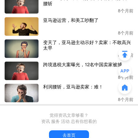
腰斩
本本地公司。“一年仅地址费、代理记账费就超10万元，但
回报十分显著。”他分享道，本土法人身份让公司成功获得
8个月前
亚马逊“赢在日亚”计划的流量扶持，消费者看到“日本法人”
亚马逊运营，和美工吵翻了
标识后，转化率直接提升了15%-20%。他强调，日本市场早
已告别低价铺货时代，合规化与长期主义才是生存关键：
8个月前
“我们不仅通过了日本强制性的PSE认证，还聘请本地团队
变天了，亚马逊主动示好？卖家：不敢高兴
优化Listing，甚至根据《2025亚马逊全球开店消费品类攻略
太早
手册》调整产品设计，多语言说明书、简约外观这些细节，
8个月前
都能有效提升用户信任度。”
跨境逃税大案曝光，12名中国卖家被捕
谈及中小卖家的生存之道，
Frank
认为差异化是核心。
“我们
8个月前
避开安克强势的通用充电设备，聚焦智能穿戴配件及车载智
利润腰斩，亚马逊卖家：难！
能设备，去年销量增长了80%。” 同时，公司借助亚马逊商
机探测器的AI分析功能，快速捕捉市场痛点，大幅缩短选品
8个月前
周期。他还透露，正积极拓展TikTok Shop直播渠道，通过
东京的CREOK LAB直播基地开展本地化直播，“日本超4成
觉得资讯文章够看？
消费者会购买网红推荐产品，这能有效弥补我们在品牌知名
资讯 服务 活动 总有你想看的
度上的不足”。
去首页
2.
拒绝退场！
卖家在同类目
的高端
差异化之路