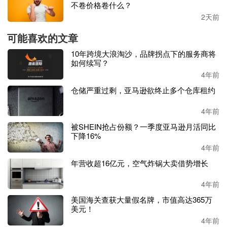
不卷价格卷什么？
2天前
美国消费者网购热门品类分析
可能喜欢的文章
电商的总体规模不断扩大，是靠其中一个个商品品类的增长
10年跨境大浪淘沙，品牌拐点下的服务商将
构成的，调查显示，杂货、服装和电子产品是美国人网购的
如何续写？
热门品类。
4年前
仓储严重过剩，亚马逊欲终止多个仓库租约
其中杂货品类是美国电商品类中变化最大的。调查显示，
20
21年美国消费者网购杂货增长7.2%，至
792亿美元。
而在电
4年前
商快速增长的
2020年，杂货网购数据翻了一番。
被SHEIN抢占份额？一季度亚马逊月活同比
下降16%
据
Adobe
经过对超
1万亿次访问
量
美国零售网站的
分析，
预
4年前
计今年杂货支出将超过
850亿美元，增长7%。
年营收超16亿元，空气炸锅大卖借势增长
与杂货相比，服装电商行业仅
适度增长
，
2021年增长至
1262
4年前
亿美元，比2020年增长8%。
报告预测，
今年服装
网购
的增
长幅度会更小，最高约为
1300亿美元。
美国海关查获大量假名牌，市值高达365万
美元！
4年前
远超杂货和服装的网购品类是电子产品，电子产品一直是网