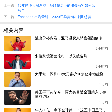
虽然
过去三年
电商总体规模增速较快，但受线下经济的逐渐
上一篇：
10年跨境大浪淘沙，品牌拐点下的服务商将如何续
恢复影响，
2022年的第一季度电商规模仅增长6.7%，与2021
写？
年第一季度比较，电商增速放缓
，
但是电商对美国消费者的
下一篇：
Facebook 出海营销｜2020旺季营销冲刺训练营
影响仍然明显
。
相关内容
调查显示，在
2022年一季度，有
14%的
美国
消费者
在网上购
买东西。
跳出价格内卷，亚马逊卖家销售额翻倍涨
6小时前
在所有的零售类别（不含
餐馆、汽车经销商和加油站
）中，
电商占零售的
21%。
也就是说，
每花费
5美元，就有超过1美
多位跨境运营改行，以失败告终!
元流经电商。
6小时前
2020年，
电子商务渗透率
比这还要
略高
一些
。
但是在
2021
大手笔！深圳3C大卖豪掷10多亿拿地建楼
年，随着疫情的影响对消费者的变小，
线下零售的增长速度
超过
了
电商
。
1天前
美国再下封杀令！两大类目遭全面禁入，存
受
2021年
线下零售支出的增速快于电商
的影响，
电商在零售
量成绝版
总额中的市场份额保持不变。
值得注意的是，虽然
电商渗透
1天前
率在零售业中所占的百分比有所下降，但净电商支出仍高于
年入80亿，拿下全球第一！这匹中国黑马，
疫情
前的趋势线。