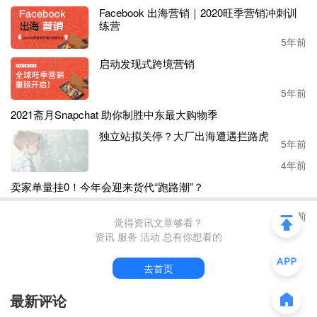
购的重点品类，它
占美国所有
网购总
支出的
18%
，
美国去年
Facebook 出海营销｜2020旺季营销冲刺训
在电子产品上的
网购
支出约为
1650亿美元，比202
0
年增长了
练营
8%。
5年前
启动发现式跨境营销
据报告显示，美国消费者疫情之后
平均每月在电子产品上花
费
136亿美元
，
高于
疫情
前的
99亿美元。
5年前
2021斋月Snapchat 助你制胜中东最大购物季
事实证明，疫情对于电商的影响，逐步下降，电商正在变成
一个独立的零售类别，影响着消费者，随着电商网站的完
5年前
善，消费者逐渐开始将线下商店购买的产品转移到网上购
独立站拟关停？大厂出海遭遇拦路虎
买。
4年前
卖家单量挂0！今年会迎来货代“跑路潮”？
4年前
觉得资讯文章够看？
资讯 服务 活动 总有你想看的
去首页