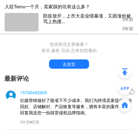
入驻Temu一个月，卖家踩的坑有这么多？
5年前
随着跨境电商领域竞争日渐激烈，品牌化已成为出海的重中
防疫放开，上市大卖业绩暴涨，又因涨价被骂上热搜...
之重，与此同时，卖家还考虑到复利问题。
3年前
3年前
觉得资讯文章够看？
会上，王艳丽通过分享三个案例，
从不同维度
讲解了
如何
将
资讯 服务 活动 总有你想看的
在出海中获得
可复合流量、生态获得长期可持续价值增长的
复利能力。
去首页
最新评论
在王艳丽看来，独立站卖家要目标清晰且有耐心，还要有足
够的管理能力，此外，供应链和系统仍是现如今品牌出海最
需要重视的。
15766492900
社媒营销做好了能省下不少成本。我们为跨境卖家提供资金
回款、店铺解封、产品恢复等服务，拥有丰富的案件经验，
“
结合用户
、
受众
、
本地化
的
分析，
去定位自己的产品市
回复我送您一份踩雷侵权品牌指南。
场
，再结合到
Meta的
数据和广告自动化系统，
独立站卖家才
•
3年前
回复
能
更自如
地在市场中竞争
。
”
在其分享的另一个案例中，
Meta起到了不小的作用。国内一
TOP级电商品牌在选定韩国作为出海市场后，在Meta的自动