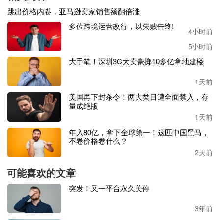
说到营销，想必
Meta对出海卖家来说并不陌生，通过Meta旗
跳出价格内卷，亚马逊卖家销售额翻倍涨
下的多个社媒平台，消费者可以看到、接触到产品，点击相
关链接还能实现买卖双方的互动。现如今，Meta能从产品着
4小时前
手，精准匹配到有需求的消费群体。
多位跨境运营改行，以失败告终!
比起其他市场，美国市场的电商环境稳定且成熟，因此成为
5小时前
大多数卖家出海的首选。在这个市场中，
Meta的四大平台
大手笔！深圳3C大卖豪掷10多亿拿地建楼
（Facebook、
Instagram
、
M
essenger
、
W
hatsapp
）拥有庞
大的用户群和巨大的流量红利，
全球日活跃用户数达到
37.4
1天前
亿, 其中, Facebook全球月活跃用户达到29.6亿
*。
美国再下封杀令！两大类目遭全面禁入，存
量成绝版
1天前
年入80亿，拿下全球第一！这匹中国黑马，
不卷价格卷什么？
2天前
可能喜欢的文章
突发！又一平台永久关停