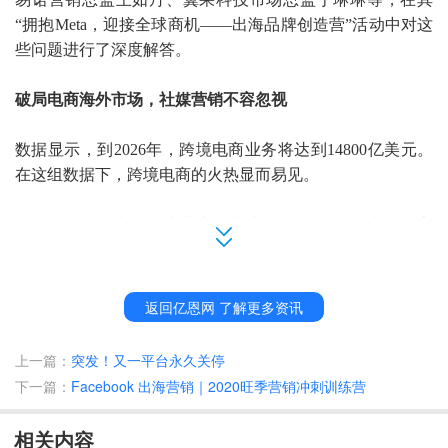
“
拥抱
Meta，迎接全球商机
——
出海品牌创造营
”活动中对这
些问题进行了深度解答。
破局电商海外市场，社媒营销不容忽视
数据显示，到
2026年，跨境电商业务将达到14800亿美元。
在这组数据下，跨境电商的火热显而易见。
因此，
Meta大中华区商业市场部市场总监
Carol认为，卖家
在出海时，可以
多元化发展
，
也能扩大产品的消费群、
触及
新
市场
，
而在构建
“
供
与
需
”
链路
时，
独立站
作为
直营电商
形
式能够让
DTC品牌与
消费者可以直接交流
，
实现有效联动
。
返回亿恩网 了解更多资讯
值得注意的是，如果没有足够的知名度，消费者并不会主动
上一篇：
突发！又一平台永久关停
搜寻到品牌，究竟品牌要如何主动触达消费者？营销必不可
下一篇：
Facebook 出海营销｜2020旺季营销冲刺训练营
缺。
相关内容