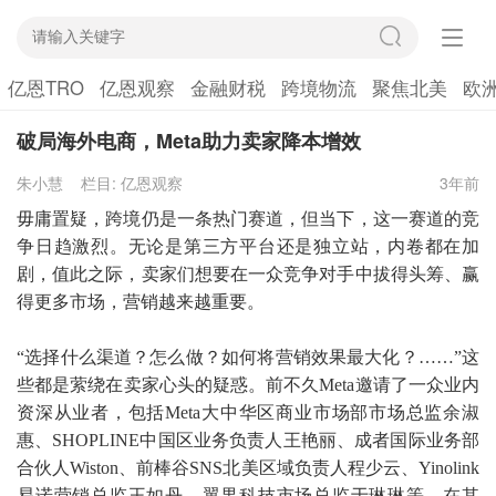
亿恩TRO
亿恩观察
金融财税
跨境物流
聚焦北美
欧
破局海外电商，Meta助力卖家降本增效
朱小慧
栏目:
亿恩观察
3年前
毋庸置疑，跨境仍是一条热门赛道，但当下，这一赛道的竞
争日趋激烈
。无论是第三方平台还是独立站，内卷都在加
剧，值此之际，卖家们想要在一众竞争对手中拔得头筹、赢
得更多市场，营销越来越重要。
“选择什么渠道？怎么做？如何将营销效果最大化？……”这
些都是萦绕在卖家心头的疑惑。前不久Meta邀请了一众业内
资深从业者，包括
Meta大中华区商业市场部市场总监余淑
惠
、
SHOPLINE中国区业务负责人王艳丽
、
成者国际业务部
合伙人
Wiston
、
前棒谷
SNS北美区域负责人程少云
、
Yinolink
易诺营销总监王如丹
、
翼果科技市场总监于琳琳
等，在其