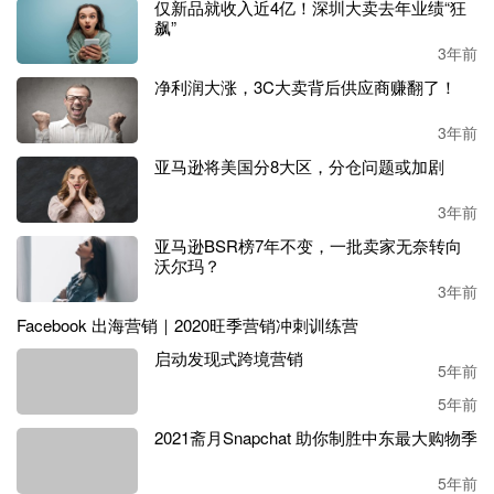
3年前
仅新品就收入近4亿！深圳大卖去年业绩“狂
飙”
3年前
净利润大涨，3C大卖背后供应商赚翻了！
就营销效果而言，
Messenger
和
WhatsApp
能够实现品牌与客
户互动，在
投放广告后可直接触达
产品
潜客
。
3年前
亚马逊将美国分8大区，分仓问题或加剧
此外，当下正热火的人工智能技术，
Meta也有涉及。
Carol
表示，
Mate已开始制作AI解决方案，助力卖家快速触达更多
3年前
不同用户。同时
Carol认为，
广告结构的简约以及创意性对
亚马逊BSR榜7年不变，一批卖家无奈转向
于用户触达也非常重要。
沃尔玛？
3年前
打造数字驱动独立站，
Meta助力品牌出海
Facebook 出海营销｜2020旺季营销冲刺训练营
启动发现式跨境营销
5年前
“近两个季度以来，
我们的精品客户
在
不停
地提到
两个词，
品牌
和
复利
”
，
SHOPLINE中国区业务负责人王艳丽
在本次
5年前
活动中感慨道。
2021斋月Snapchat 助你制胜中东最大购物季