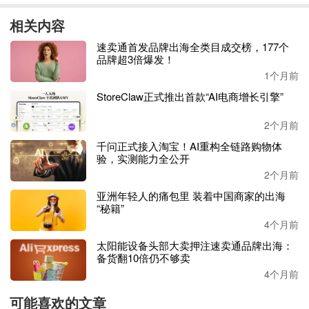
相关内容
“
以前是我们在找流量，现在更像是流量
学会了
主动找买
家
。
”
该负责人
总结道
。
速卖通首发品牌出海全类目成交榜，177个
品牌超3倍爆发！
这套
AI系统也在专业门槛高、用户决策链长的
高客单
1个月前
品类中
展现效果。
StoreClaw正式推出首款“AI电商增长引擎”
来自山东济宁的工厂老板老田，
2025年7月开始在速卖通做
2个月前
汽摩配类目，主推一款专供海外
农场
的电动三轮车
——俗称
千问正式接入淘宝！AI重构全链路购物体
“三蹦子”。这
款
产品
单价超
20
00美元，
买家决策周期长，新
验，实测能力全公开
店冷启动尤其困难。
“按以往经验，新店要一个月左右，日
2个月前
均访问量才能破千。”老田说。
亚洲年轻人的痛包里 装着中国商家的出海
“秘籍”
“三蹦子”新品上架后，被新品闪电推判定为高潜商品开始自
4个月前
动推广。
效果被老田称为
“出乎意料”
，上线后第
7天，店铺
太阳能设备头部大卖押注速卖通品牌出海：
日均访问量就突破1000，随后几天冲到上万，远超过去他自
备货翻10倍仍不够卖
己花钱去站外投流的效果，且零操作、零额外成本。10天不
4个月前
到的时间，就成功售出了20台。
可能喜欢的文章