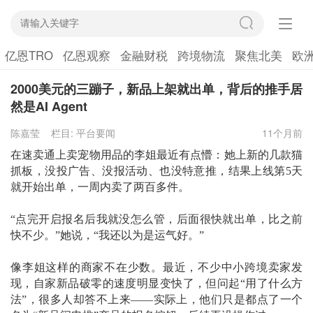
亿恩TRO
亿恩观察
金融财税
跨境物流
聚焦北美
欧
2000美元的三蹦子，新品上架就出单，背后的推手居
然是AI Agent
陈嘉莹
栏目:
平台要闻
11个月前
在速卖通上卖宠物用品的李姐最近有点懵：她上新的几款猫
抓板，没投广告、没
报活动
、也没特意推，结果上线第
5天
就开始出单，一周内卖了两百多件。
“
点完开启报名后我就
没怎么管，后面
很快就出单，比之前
快不少
。
”她说，“我还以为是运气好。”
像李姐这样的商家不在少数。最近，不少中小跨境卖家发
现，自家新品
破零
的速度明显变快了，但问起
“用了什么方
法”，很多人却答不上来——
实际上，
他们只是
都点
了
一个