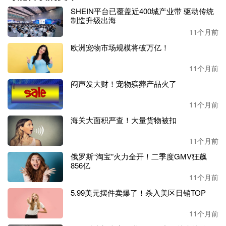
SHEIN平台已覆盖近400城产业带 驱动传统
（速卖通
“新品闪电推Agent”让三蹦子走进更多海外农场）
制造升级出海
11个月前
曾
有
AI
从业者评价：
“真正经得起商用考验的AI，
一定
诞生
欧洲宠物市场规模将破万亿！
在最脏最累的场景里。
”
11个月前
跨境电商的新
品孵化就是这样一件事：琐碎、不确定、试错
闷声发大财！宠物殡葬产品火了
成本高。过去靠运营每天盯数据
、打广告、
抢活动
、
调计
划，现在，
速卖通的新品闪电推
Agent
把这一整套流程
全
自
11个月前
动化了。
海关大面积严查！大量货物被扣
据速卖通官方数据，自
202
5
年
7月全面接入AI能力以来，“新
11个月前
品闪电推”
孵化
的
新
品中，
7天
破零
的数量较
4月
人工运营
翻
了一倍。
更有商家反馈
新品孵化
效率提升了一半
，人力投入
俄罗斯“淘宝”火力全开！二季度GMV狂飙
近乎为零。
856亿
11个月前
5.99美元摆件卖爆了！杀入美区日销TOP
11个月前