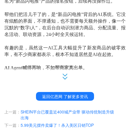
名为
“新品闪电推”产品的报名按钮
，后续再没操作过。
帮他们把活儿干了的
，是
“新品闪电推”
背后的
A
I系统。它没
有炫酷的界面，不弹通知，也不需要每天
额外操作，
像一个
沉默的
“数字i人”，在后台自动识别潜力商品、分配流量、报
名活动、联动资源，
24小时全天候运转
。
有趣的是，虽然这一
AI工具大幅提升了新发商品的破零效
率，有
不少商家
都
表示，
根本
不知道居然是
AI在起效。
AI Agent喊得再响，不如帮商家真出单
。
国内知名露营品牌挪客
Naturehike，是新品闪电推Agent试运
行期间的首批用户。
4月
开春之际
，他们上线了一款
专为溯
溪
爱好者设计的涉水鞋
，
第二天即
收获
西班牙首单，第三天
返回亿恩网 了解更多资讯
又拿下
5单，覆盖波兰、希腊、韩国等地。
上一篇：
SHEIN平台已覆盖近400城产业带 驱动传统制造升级
挪客速卖通运营负责人表示，相
比以往
耗费大量时间选品、
出海
比价、手
动报名活动
，
三四天才能破零的节奏，
新品闪电推
下一篇：
5.99美元摆件卖爆了！杀入美区日销TOP
的孵化
效率提升近半
，且完全
无需人工干预。