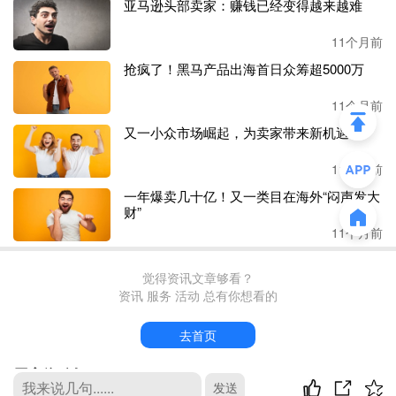
亚马逊头部卖家：赚钱已经变得越来越难
11个月前
抢疯了！黑马产品出海首日众筹超5000万
11个月前
又一小众市场崛起，为卖家带来新机遇！
11个月前
一年爆卖几十亿！又一类目在海外“闷声发大
财”
11个月前
觉得资讯文章够看？
资讯 服务 活动 总有你想看的
去首页
最新评论
发送